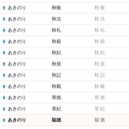
あきのり
秋敬
秋
敬
あきのり
秋法
秋
法
あきのり
秋礼
秋
礼
あきのり
秋範
秋
範
あきのり
秋紀
秋
紀
あきのり
秋規
秋
規
あきのり
秋記
秋
記
あきのり
秋載
秋
載
あきのり
章徳
章
徳
あきのり
章紀
章
紀
あきのり
聡徳
聡
徳