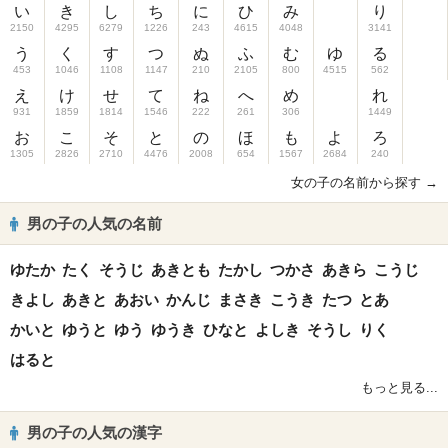
い
き
し
ち
に
ひ
み
り
2150
4295
6279
1226
243
4615
4048
3141
う
く
す
つ
ぬ
ふ
む
ゆ
る
453
1046
1108
1147
210
2105
800
4515
562
え
け
せ
て
ね
へ
め
れ
931
1859
1814
1546
222
261
306
1449
お
こ
そ
と
の
ほ
も
よ
ろ
1305
2826
2710
4476
2008
654
1567
2684
240
女の子の名前から探す →
男の子の人気の名前
ゆたか
たく
そうじ
あきとも
たかし
つかさ
あきら
こうじ
きよし
あきと
あおい
かんじ
まさき
こうき
たつ
とあ
かいと
ゆうと
ゆう
ゆうき
ひなと
よしき
そうし
りく
はると
もっと見る...
男の子の人気の漢字