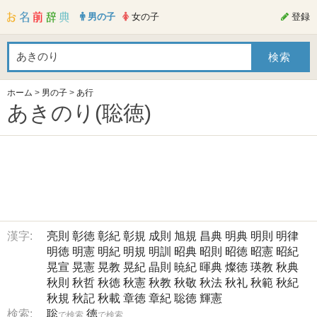
男の子
女の子
登録
ホーム
>
男の子
>
あ行
あきのり(聡徳)
漢字:
亮則
彰徳
彰紀
彰規
成則
旭規
昌典
明典
明則
明律
明徳
明憲
明紀
明規
明訓
昭典
昭則
昭徳
昭憲
昭紀
晃宣
晃憲
晃教
晃紀
晶則
暁紀
暉典
燦徳
瑛教
秋典
秋則
秋哲
秋徳
秋憲
秋教
秋敬
秋法
秋礼
秋範
秋紀
秋規
秋記
秋載
章徳
章紀
聡徳
輝憲
検索:
聡
徳
で検索
で検索