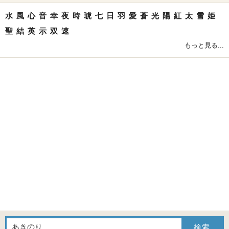
水
風
心
音
幸
夜
時
琥
七
日
羽
愛
蒼
光
陽
紅
太
雪
姫
聖
結
英
示
双
速
もっと見る...