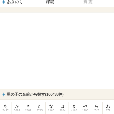
あきのり
輝憲
輝
憲
男の子の名前から探す(100438件)
あ
か
さ
た
な
は
ま
や
ら
わ
7497
5684
2867
7745
2165
3084
4166
1295
747
372