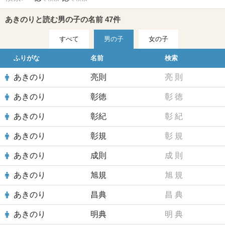
あきのりと読む男の子の名前 47件
すべて
男の子
女の子
ふりがな
名前
検索
あきのり
亮則
亮
則
あきのり
彰徳
彰
徳
あきのり
彰紀
彰
紀
あきのり
彰規
彰
規
あきのり
成則
成
則
あきのり
旭規
旭
規
あきのり
昌典
昌
典
あきのり
明典
明
典