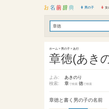
男の子
女
ホーム
>
男の子
>
あ行
章徳(あきの
よみ:
あきのり
検索:
章
徳
で検索
で検索
章徳と書く男の子の名前