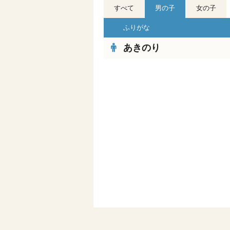
すべて
男の子
女の子
ふりがな
あきのり