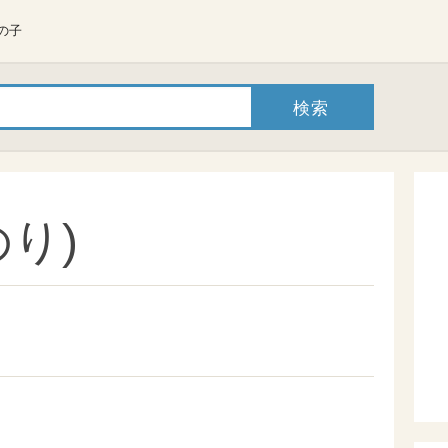
の子
り)