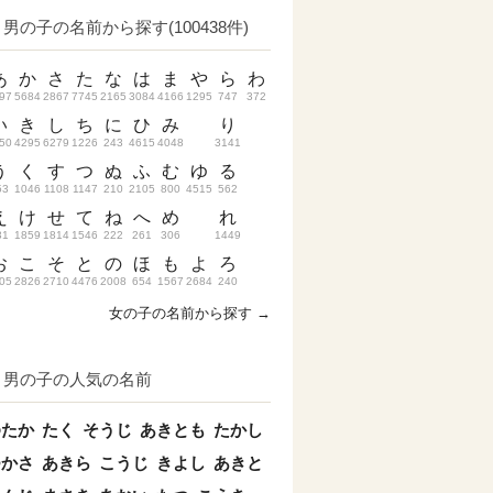
男の子の名前から探す(100438件)
あ
か
さ
た
な
は
ま
や
ら
わ
97
5684
2867
7745
2165
3084
4166
1295
747
372
い
き
し
ち
に
ひ
み
り
50
4295
6279
1226
243
4615
4048
3141
う
く
す
つ
ぬ
ふ
む
ゆ
る
53
1046
1108
1147
210
2105
800
4515
562
え
け
せ
て
ね
へ
め
れ
31
1859
1814
1546
222
261
306
1449
お
こ
そ
と
の
ほ
も
よ
ろ
05
2826
2710
4476
2008
654
1567
2684
240
女の子の名前から探す →
男の子の人気の名前
ゆたか
たく
そうじ
あきとも
たかし
つかさ
あきら
こうじ
きよし
あきと