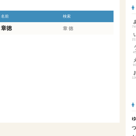
名前
検索
74
章徳
章
徳
21
4
9
13