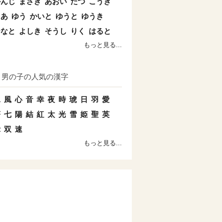
かんじ
まさき
あおい
たつ
こうき
とあ
ゆう
かいと
ゆうと
ゆうき
ひなと
よしき
そうし
りく
はると
もっと見る...
男の子の人気の漢字
水
風
心
音
幸
夜
時
琥
日
羽
愛
蒼
七
陽
結
紅
太
光
雪
姫
聖
英
示
双
速
もっと見る...