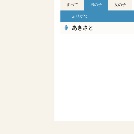
すべて
男の子
女の子
ふりがな
あきさと