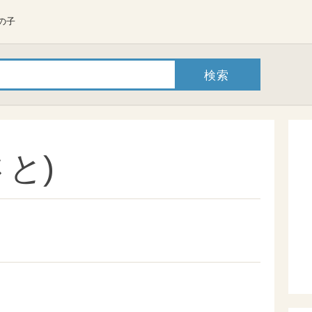
の子
と)