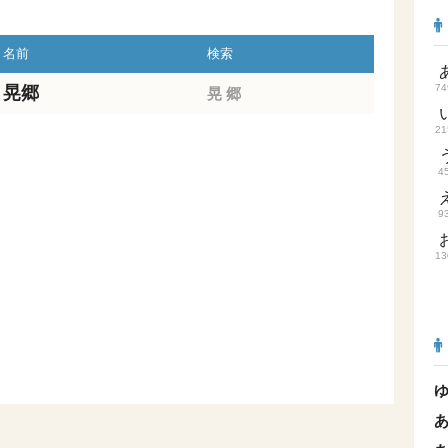
名前
検索
74
晃郷
晃
郷
21
4
9
13