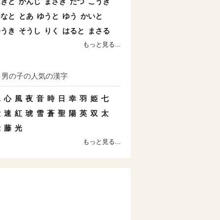
あきと
かんじ
まさき
たつ
こうき
ひなと
とあ
ゆうと
ゆう
かいと
ゆうき
そうし
りく
はると
まさる
もっと見る...
男の子の人気の漢字
水
心
風
夜
音
時
日
幸
羽
姫
七
愛
速
紅
琥
雪
蒼
聖
陽
英
双
太
示
藤
光
もっと見る...