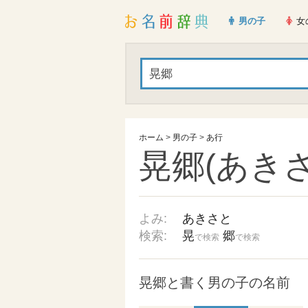
男の子
女
ホーム
>
男の子
>
あ行
晃郷(あきさ
よみ:
あきさと
検索:
晃
郷
で検索
で検索
晃郷と書く男の子の名前