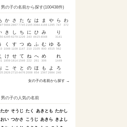
男の子の名前から探す(100438件)
あ
か
さ
た
な
は
ま
や
ら
わ
97
5684
2867
7745
2165
3084
4166
1295
747
372
い
き
し
ち
に
ひ
み
り
50
4295
6279
1226
243
4615
4048
3141
う
く
す
つ
ぬ
ふ
む
ゆ
る
53
1046
1108
1147
210
2105
800
4515
562
え
け
せ
て
ね
へ
め
れ
31
1859
1814
1546
222
261
306
1449
お
こ
そ
と
の
ほ
も
よ
ろ
05
2826
2710
4476
2008
654
1567
2684
240
女の子の名前から探す →
男の子の人気の名前
ゆたか
そうじ
たく
あきとも
たかし
あおい
つかさ
こうじ
あきら
きよし