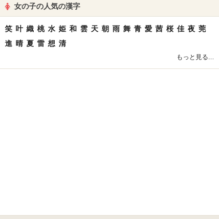
女の子の人気の漢字
笑
叶
織
桃
水
姫
和
雲
天
朝
雨
舞
青
愛
茜
桜
佳
夜
莞
進
晴
夏
雷
想
清
もっと見る...