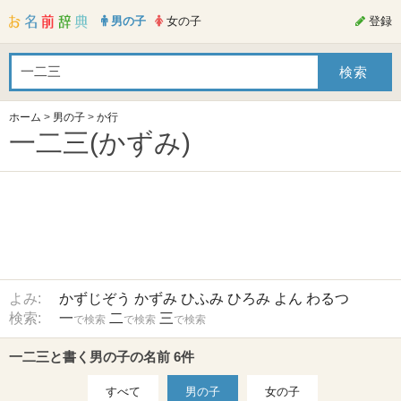
男の子
女の子
登録
ホーム
>
男の子
>
か行
一二三(かずみ)
よみ:
かずじぞう
かずみ
ひふみ
ひろみ
よん
わるつ
検索:
一
二
三
で検索
で検索
で検索
一二三と書く男の子の名前 6件
すべて
男の子
女の子