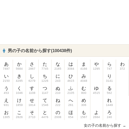
男の子の名前から探す(100438件)
あ
か
さ
た
な
は
ま
や
ら
わ
7497
5684
2867
7745
2165
3084
4166
1295
747
372
い
き
し
ち
に
ひ
み
り
2150
4295
6279
1226
243
4615
4048
3141
う
く
す
つ
ぬ
ふ
む
ゆ
る
453
1046
1108
1147
210
2105
800
4515
562
え
け
せ
て
ね
へ
め
れ
931
1859
1814
1546
222
261
306
1449
お
こ
そ
と
の
ほ
も
よ
ろ
1305
2826
2710
4476
2008
654
1567
2684
240
女の子の名前から探す →