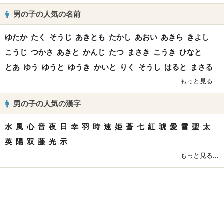
男の子の人気の名前
ゆたか
たく
そうじ
あきとも
たかし
あおい
あきら
きよし
こうじ
つかさ
あきと
かんじ
たつ
まさき
こうき
ひなと
とあ
ゆう
ゆうと
ゆうき
かいと
りく
そうし
はると
まさる
もっと見る...
男の子の人気の漢字
水
風
心
音
夜
日
幸
羽
時
速
姫
蒼
七
紅
琥
愛
雪
聖
太
英
陽
双
藤
光
示
もっと見る...