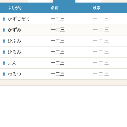
ふりがな
名前
検索
かずじぞう
一二三
一
二
三
かずみ
一二三
一
二
三
ひふみ
一二三
一
二
三
ひろみ
一二三
一
二
三
よん
一二三
一
二
三
わるつ
一二三
一
二
三