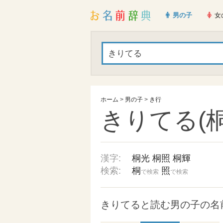
男の子
女
ホーム
>
男の子
>
き行
きりてる(桐
漢字:
桐光
桐照
桐輝
検索:
桐
照
で検索
で検索
きりてると読む男の子の名前