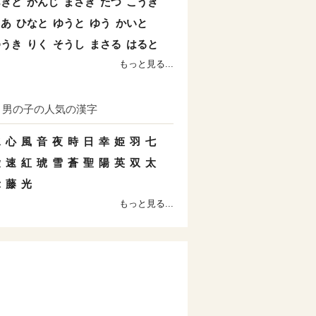
あきと
かんじ
まさき
たつ
こうき
とあ
ひなと
ゆうと
ゆう
かいと
ゆうき
りく
そうし
まさる
はると
もっと見る...
男の子の人気の漢字
水
心
風
音
夜
時
日
幸
姫
羽
七
愛
速
紅
琥
雪
蒼
聖
陽
英
双
太
示
藤
光
もっと見る...