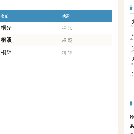
名前
検索
74
桐光
桐
光
桐照
21
桐
照
桐輝
4
桐
輝
9
13