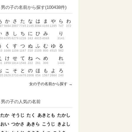
男の子の名前から探す(100438件)
あ
か
さ
た
な
は
ま
や
ら
わ
97
5684
2867
7745
2165
3084
4166
1295
747
372
い
き
し
ち
に
ひ
み
り
50
4295
6279
1226
243
4615
4048
3141
う
く
す
つ
ぬ
ふ
む
ゆ
る
53
1046
1108
1147
210
2105
800
4515
562
え
け
せ
て
ね
へ
め
れ
31
1859
1814
1546
222
261
306
1449
お
こ
そ
と
の
ほ
も
よ
ろ
05
2826
2710
4476
2008
654
1567
2684
240
女の子の名前から探す →
男の子の人気の名前
ゆたか
そうじ
たく
あきとも
たかし
あおい
つかさ
あきら
こうじ
きよし