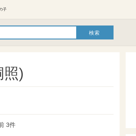
の子
照)
 3件