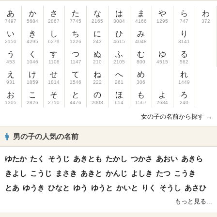
あ
か
さ
た
な
は
ま
や
ら
わ
7497
5684
2867
7745
2165
3084
4166
1295
747
372
い
き
し
ち
に
ひ
み
り
2150
4295
6279
1226
243
4615
4048
3141
う
く
す
つ
ぬ
ふ
む
ゆ
る
453
1046
1108
1147
210
2105
800
4515
562
え
け
せ
て
ね
へ
め
れ
931
1859
1814
1546
222
261
306
1449
お
こ
そ
と
の
ほ
も
よ
ろ
1305
2826
2710
4476
2008
654
1567
2684
240
女の子の名前から探す →
男の子の人気の名前
ゆたか
たく
そうじ
あきとも
たかし
つかさ
あおい
あきら
きよし
こうじ
まさき
あきと
かんじ
よしき
たつ
こうき
とあ
ゆうき
ひなと
ゆう
ゆうと
かいと
りく
そうし
あさひ
もっと見る...