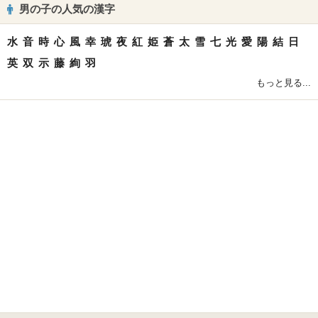
男の子の人気の漢字
水
音
時
心
風
幸
琥
夜
紅
姫
蒼
太
雪
七
光
愛
陽
結
日
英
双
示
藤
絢
羽
もっと見る...