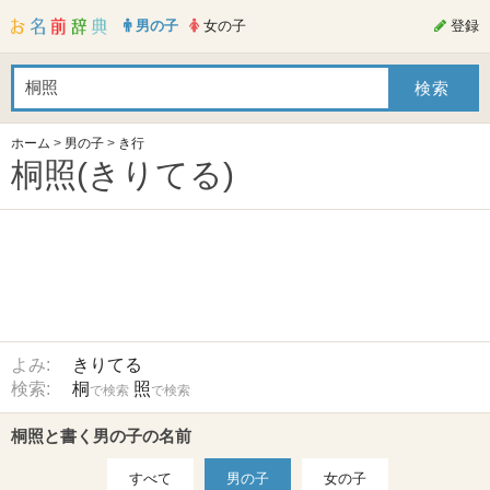
男の子
女の子
登録
ホーム
>
男の子
>
き行
桐照(きりてる)
よみ:
きりてる
検索:
桐
照
で検索
で検索
桐照と書く男の子の名前
すべて
男の子
女の子