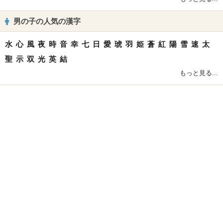
男の子の人気の漢字
水
心
風
夜
時
音
幸
七
日
愛
琥
羽
姫
蒼
紅
陽
雪
速
太
聖
示
双
光
英
結
もっと見る...