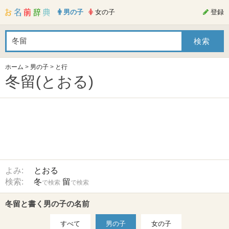
男の子
女の子
登録
ホーム
>
男の子
>
と行
冬留(とおる)
よみ:
とおる
検索:
冬
留
で検索
で検索
冬留と書く男の子の名前
すべて
男の子
女の子