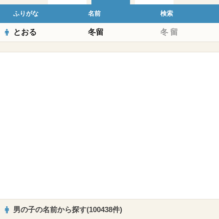
ふりがな
名前
検索
とおる
冬留
冬
留
男の子の名前から探す(100438件)