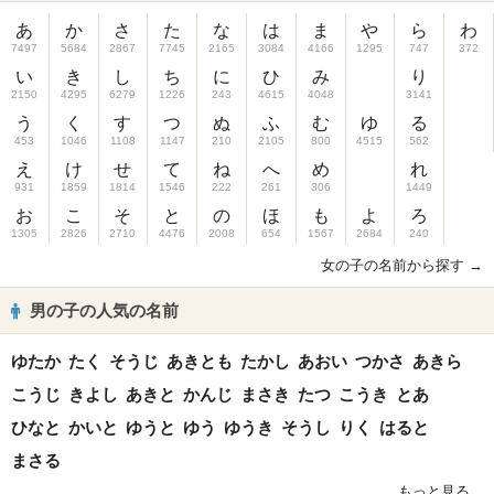
あ
か
さ
た
な
は
ま
や
ら
わ
7497
5684
2867
7745
2165
3084
4166
1295
747
372
い
き
し
ち
に
ひ
み
り
2150
4295
6279
1226
243
4615
4048
3141
う
く
す
つ
ぬ
ふ
む
ゆ
る
453
1046
1108
1147
210
2105
800
4515
562
え
け
せ
て
ね
へ
め
れ
931
1859
1814
1546
222
261
306
1449
お
こ
そ
と
の
ほ
も
よ
ろ
1305
2826
2710
4476
2008
654
1567
2684
240
女の子の名前から探す →
男の子の人気の名前
ゆたか
たく
そうじ
あきとも
たかし
あおい
つかさ
あきら
こうじ
きよし
あきと
かんじ
まさき
たつ
こうき
とあ
ひなと
かいと
ゆうと
ゆう
ゆうき
そうし
りく
はると
まさる
もっと見る...