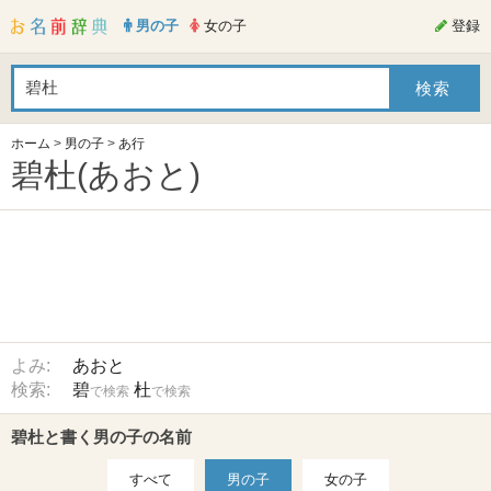
男の子
女の子
登録
ホーム
>
男の子
>
あ行
碧杜(あおと)
よみ:
あおと
検索:
碧
杜
で検索
で検索
碧杜と書く男の子の名前
すべて
男の子
女の子