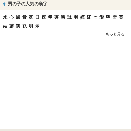
男の子の人気の漢字
水
心
風
音
夜
日
速
幸
蒼
時
琥
羽
姫
紅
七
愛
聖
雪
英
結
藤
朗
双
明
示
もっと見る...