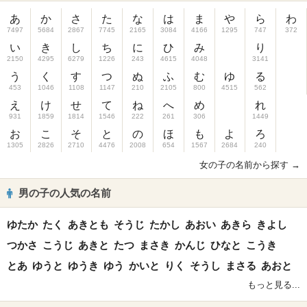
あ
か
さ
た
な
は
ま
や
ら
わ
7497
5684
2867
7745
2165
3084
4166
1295
747
372
い
き
し
ち
に
ひ
み
り
2150
4295
6279
1226
243
4615
4048
3141
う
く
す
つ
ぬ
ふ
む
ゆ
る
453
1046
1108
1147
210
2105
800
4515
562
え
け
せ
て
ね
へ
め
れ
931
1859
1814
1546
222
261
306
1449
お
こ
そ
と
の
ほ
も
よ
ろ
1305
2826
2710
4476
2008
654
1567
2684
240
女の子の名前から探す →
男の子の人気の名前
ゆたか
たく
あきとも
そうじ
たかし
あおい
あきら
きよし
つかさ
こうじ
あきと
たつ
まさき
かんじ
ひなと
こうき
とあ
ゆうと
ゆうき
ゆう
かいと
りく
そうし
まさる
あおと
もっと見る...