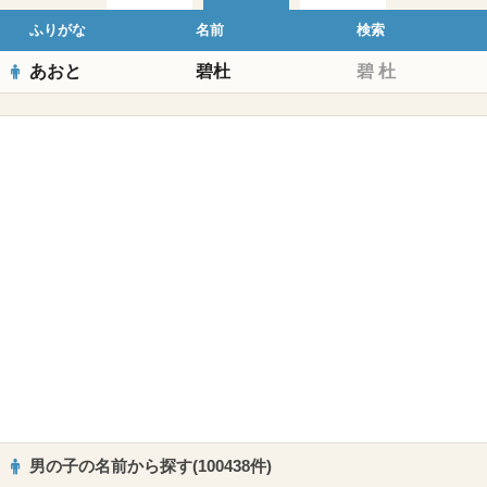
ふりがな
名前
検索
あおと
碧杜
碧
杜
男の子の名前から探す(100438件)