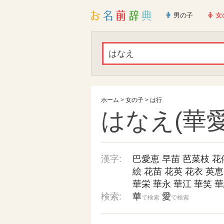
男の子
女
ホーム
>
女の子
>
は行
はなえ(華愛
漢字:
巴愛恵
早苗
芭菜枝
花
絵
花苗
花英
花衣
英恵
華栄
華永
華江
華笑
華
検索:
華
愛
で検索
で検索