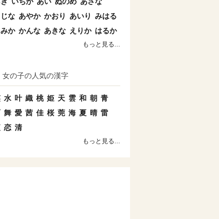
あき
いちか
あい
ぬのめ
あさな
こじな
あやか
かおり
あいり
みはる
えみか
かんな
あきな
えりか
はるか
もっと見る...
女の子の人気の漢字
笑
水
叶
織
桃
姫
天
雲
和
朝
青
雨
舞
愛
茜
佳
桜
莞
海
夏
晴
雷
夜
恋
清
もっと見る...