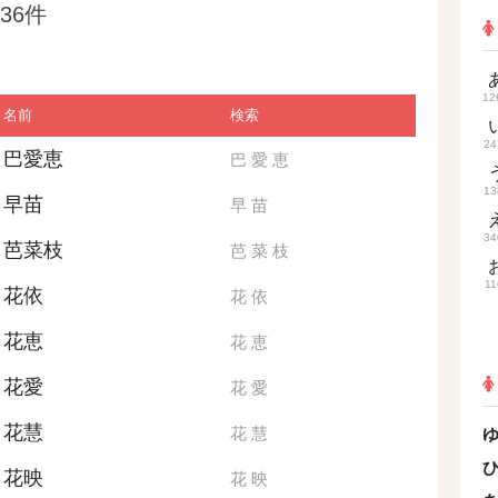
36件
12
名前
検索
24
巴愛恵
巴
愛
恵
13
早苗
早
苗
34
芭菜枝
芭
菜
枝
11
花依
花
依
花恵
花
恵
花愛
花
愛
花慧
花
慧
花映
花
映