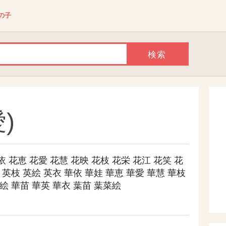
の子
)
依
花恵
花愛
花慧
花映
花枝
花栄
花江
花笑
花
英枝
英絵
英衣
華依
華娃
華恵
華愛
華慧
華枝
絵
華苗
華英
華衣
葉苗
葉菜絵