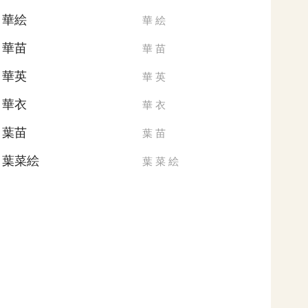
華絵
華
絵
華苗
華
苗
華英
華
英
華衣
華
衣
葉苗
葉
苗
葉菜絵
葉
菜
絵