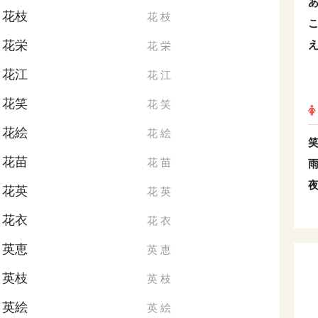
花枝
花
枝
花栄
花
栄
花江
花
江
花笑
花
笑
花絵
花
絵
花苗
花
苗
花英
花
英
花衣
花
衣
英恵
英
恵
英枝
英
枝
英絵
英
絵