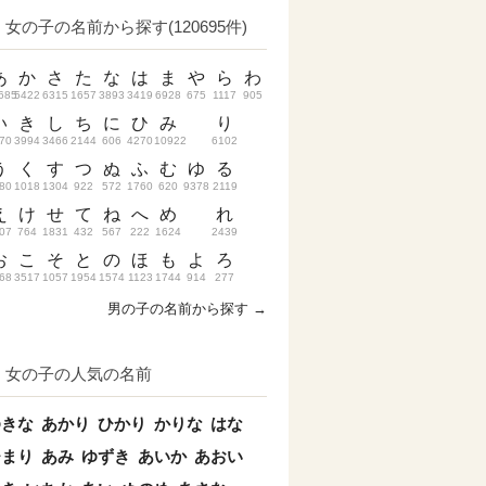
女の子の名前から探す(120695件)
あ
か
さ
た
な
は
ま
や
ら
わ
685
5422
6315
1657
3893
3419
6928
675
1117
905
い
き
し
ち
に
ひ
み
り
70
3994
3466
2144
606
4270
10922
6102
う
く
す
つ
ぬ
ふ
む
ゆ
る
80
1018
1304
922
572
1760
620
9378
2119
え
け
せ
て
ね
へ
め
れ
07
764
1831
432
567
222
1624
2439
お
こ
そ
と
の
ほ
も
よ
ろ
68
3517
1057
1954
1574
1123
1744
914
277
男の子の名前から探す →
女の子の人気の名前
ゆきな
あかり
ひかり
かりな
はな
ひまり
あみ
ゆずき
あいか
あおい