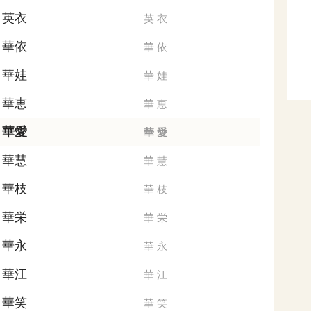
英衣
英
衣
華依
華
依
華娃
華
娃
華恵
華
恵
華愛
華
愛
華慧
華
慧
華枝
華
枝
華栄
華
栄
華永
華
永
華江
華
江
華笑
華
笑