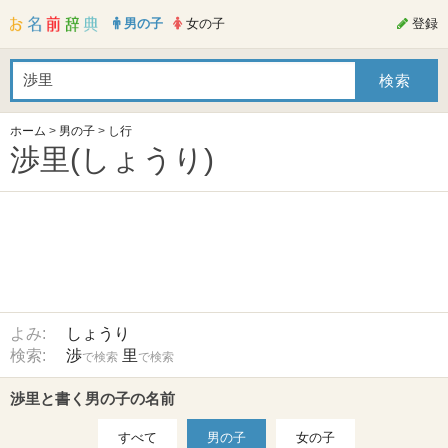
男の子
女の子
登録
ホーム
>
男の子
>
し行
渉里(しょうり)
よみ:
しょうり
検索:
渉
里
で検索
で検索
渉里と書く男の子の名前
すべて
男の子
女の子