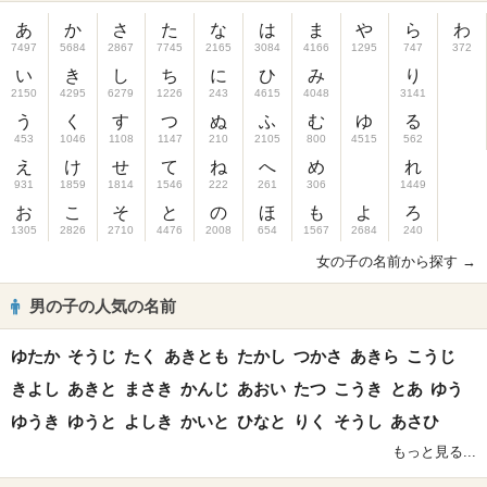
あ
か
さ
た
な
は
ま
や
ら
わ
7497
5684
2867
7745
2165
3084
4166
1295
747
372
い
き
し
ち
に
ひ
み
り
2150
4295
6279
1226
243
4615
4048
3141
う
く
す
つ
ぬ
ふ
む
ゆ
る
453
1046
1108
1147
210
2105
800
4515
562
え
け
せ
て
ね
へ
め
れ
931
1859
1814
1546
222
261
306
1449
お
こ
そ
と
の
ほ
も
よ
ろ
1305
2826
2710
4476
2008
654
1567
2684
240
女の子の名前から探す →
男の子の人気の名前
ゆたか
そうじ
たく
あきとも
たかし
つかさ
あきら
こうじ
きよし
あきと
まさき
かんじ
あおい
たつ
こうき
とあ
ゆう
ゆうき
ゆうと
よしき
かいと
ひなと
りく
そうし
あさひ
もっと見る...