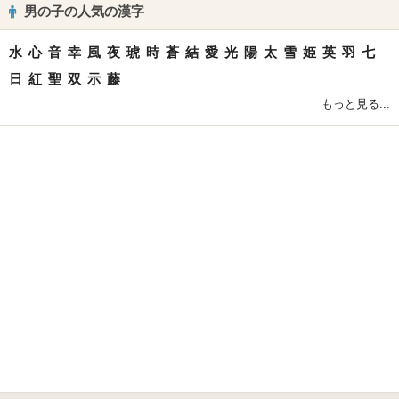
男の子の人気の漢字
水
心
音
幸
風
夜
琥
時
蒼
結
愛
光
陽
太
雪
姫
英
羽
七
日
紅
聖
双
示
藤
もっと見る...