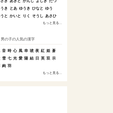
まさき
あきと
かんじ
よしき
たつ
こうき
とあ
ゆうき
ひなと
ゆう
ゆうと
かいと
りく
そうし
あさひ
もっと見る...
男の子の人気の漢字
水
音
時
心
風
幸
琥
夜
紅
姫
蒼
太
雪
七
光
愛
陽
結
日
英
双
示
藤
絢
羽
もっと見る...