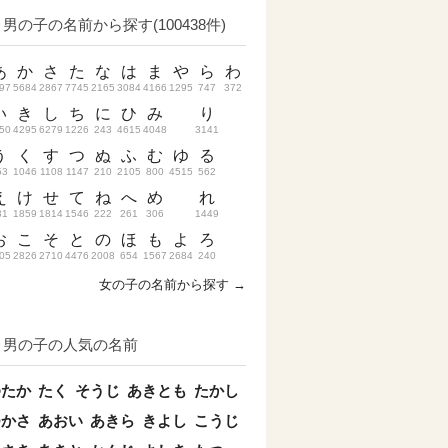
男の子の名前から探す(100438件)
あ
か
さ
た
な
は
ま
や
ら
わ
97
5684
2867
7745
2165
3084
4166
1295
747
372
い
き
し
ち
に
ひ
み
り
50
4295
6279
1226
243
4615
4048
3141
う
く
す
つ
ぬ
ふ
む
ゆ
る
53
1046
1108
1147
210
2105
800
4515
562
え
け
せ
て
ね
へ
め
れ
31
1859
1814
1546
222
261
306
1449
お
こ
そ
と
の
ほ
も
よ
ろ
05
2826
2710
4476
2008
654
1567
2684
240
女の子の名前から探す →
男の子の人気の名前
ゆたか
たく
そうじ
あきとも
たかし
つかさ
あおい
あきら
きよし
こうじ