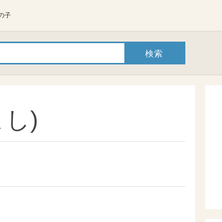
の子
し)