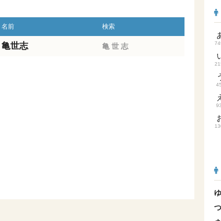
名前
検索
74
亀世志
亀
世
志
21
4
9
13