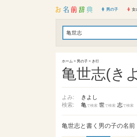
男の子
女
ホーム
>
男の子
>
き行
亀世志(きよ
よみ:
きよし
検索:
亀
世
志
で検索
で検索
で検索
亀世志と書く男の子の名前