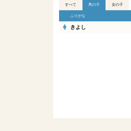
すべて
男の子
女の子
ふりがな
きよし