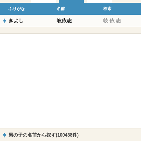
ふりがな
名前
検索
きよし
岐依志
岐
依
志
男の子の名前から探す(100438件)