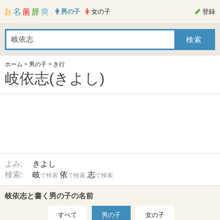
男の子
女の子
登録
ホーム
>
男の子
>
き行
岐依志(きよし)
よみ:
きよし
検索:
岐
依
志
で検索
で検索
で検索
岐依志と書く男の子の名前
すべて
男の子
女の子