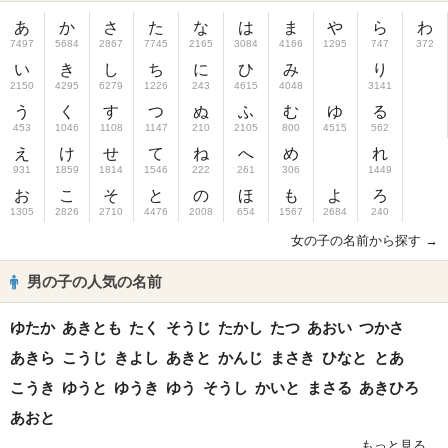
あ
か
さ
た
な
は
ま
や
ら
わ
7497
5684
2867
7745
2165
3084
4166
1295
747
372
い
き
し
ち
に
ひ
み
り
2150
4295
6279
1226
243
4615
4048
3141
う
く
す
つ
ぬ
ふ
む
ゆ
る
453
1046
1108
1147
210
2105
800
4515
562
え
け
せ
て
ね
へ
め
れ
931
1859
1814
1546
222
261
306
1449
お
こ
そ
と
の
ほ
も
よ
ろ
1305
2826
2710
4476
2008
654
1567
2684
240
女の子の名前から探す →
男の子の人気の名前
ゆたか
あきとも
たく
そうじ
たかし
たつ
あおい
つかさ
あきら
こうじ
きよし
あきと
かんじ
まさき
ひなと
とあ
こうき
ゆうと
ゆうき
ゆう
そうし
かいと
まさる
あきひろ
あおと
もっと見る...