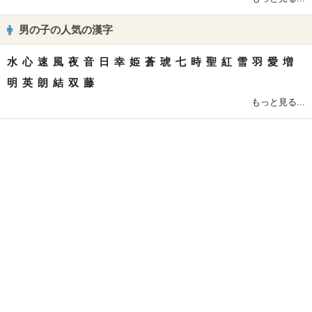
男の子の人気の漢字
水
心
速
風
夜
音
日
幸
姫
蒼
琥
七
時
聖
紅
雪
羽
愛
増
明
英
朗
結
双
藤
もっと見る...