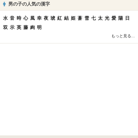
男の子の人気の漢字
水
音
時
心
風
幸
夜
琥
紅
結
姫
蒼
雪
七
太
光
愛
陽
日
双
示
英
藤
絢
明
もっと見る...