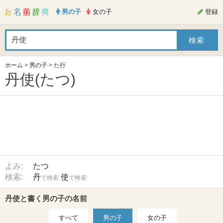
男の子
女の子
登録
ホーム
>
男の子
>
た行
丹使(たつ)
よみ:
たつ
検索:
丹
使
で検索
で検索
丹使と書く男の子の名前
すべて
男の子
女の子