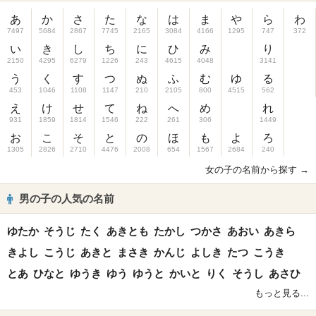
あ
か
さ
た
な
は
ま
や
ら
わ
7497
5684
2867
7745
2165
3084
4166
1295
747
372
い
き
し
ち
に
ひ
み
り
2150
4295
6279
1226
243
4615
4048
3141
う
く
す
つ
ぬ
ふ
む
ゆ
る
453
1046
1108
1147
210
2105
800
4515
562
え
け
せ
て
ね
へ
め
れ
931
1859
1814
1546
222
261
306
1449
お
こ
そ
と
の
ほ
も
よ
ろ
1305
2826
2710
4476
2008
654
1567
2684
240
女の子の名前から探す →
男の子の人気の名前
ゆたか
そうじ
たく
あきとも
たかし
つかさ
あおい
あきら
きよし
こうじ
あきと
まさき
かんじ
よしき
たつ
こうき
とあ
ひなと
ゆうき
ゆう
ゆうと
かいと
りく
そうし
あさひ
もっと見る...