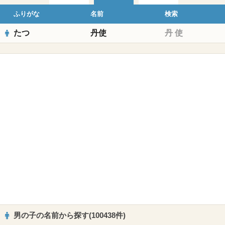
ふりがな
名前
検索
たつ
丹使
丹
使
男の子の名前から探す(100438件)