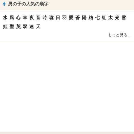
男の子の人気の漢字
水
風
心
幸
夜
音
時
琥
日
羽
愛
蒼
陽
結
七
紅
太
光
雪
姫
聖
英
双
速
天
もっと見る...