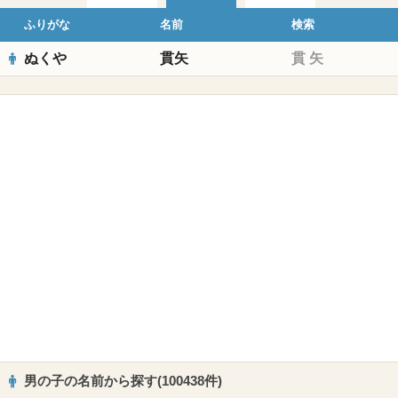
ふりがな
名前
検索
ぬくや
貫矢
貫
矢
男の子の名前から探す(100438件)