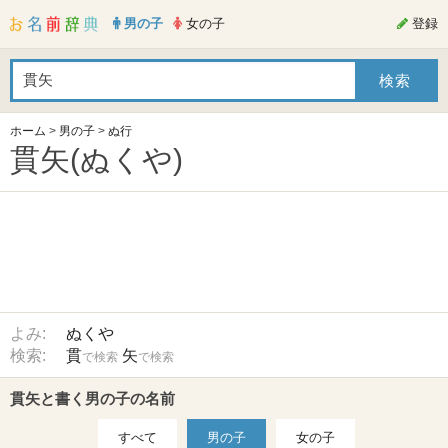
男の子
女の子
登録
ホーム
>
男の子
>
ぬ行
貫矢(ぬくや)
よみ:
ぬくや
検索:
貫
矢
で検索
で検索
貫矢と書く男の子の名前
すべて
男の子
女の子