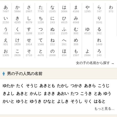
あ
か
さ
た
な
は
ま
や
ら
わ
7497
5684
2867
7745
2165
3084
4166
1295
747
372
い
き
し
ち
に
ひ
み
り
2150
4295
6279
1226
243
4615
4048
3141
う
く
す
つ
ぬ
ふ
む
ゆ
る
453
1046
1108
1147
210
2105
800
4515
562
え
け
せ
て
ね
へ
め
れ
931
1859
1814
1546
222
261
306
1449
お
こ
そ
と
の
ほ
も
よ
ろ
1305
2826
2710
4476
2008
654
1567
2684
240
女の子の名前から探す →
男の子の人気の名前
ゆたか
たく
そうじ
あきとも
たかし
つかさ
あきら
こうじ
きよし
あきと
かんじ
まさき
あおい
たつ
こうき
とあ
ゆう
かいと
ゆうと
ゆうき
ひなと
よしき
そうし
りく
はると
もっと見る...