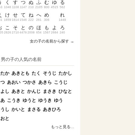
う
く
す
つ
ぬ
ふ
む
ゆ
る
53
1046
1108
1147
210
2105
800
4515
562
え
け
せ
て
ね
へ
め
れ
31
1859
1814
1546
222
261
306
1449
お
こ
そ
と
の
ほ
も
よ
ろ
05
2826
2710
4476
2008
654
1567
2684
240
女の子の名前から探す →
男の子の人気の名前
ゆたか
あきとも
たく
そうじ
たかし
たつ
あおい
つかさ
あきら
こうじ
きよし
あきと
かんじ
まさき
ひなと
とあ
こうき
ゆうと
ゆうき
ゆう
そうし
かいと
まさる
あきひろ
あおと
もっと見る...