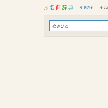
男の子
女