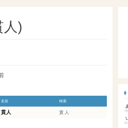
人)
前
名前
検索
74
貫人
貫
人
21