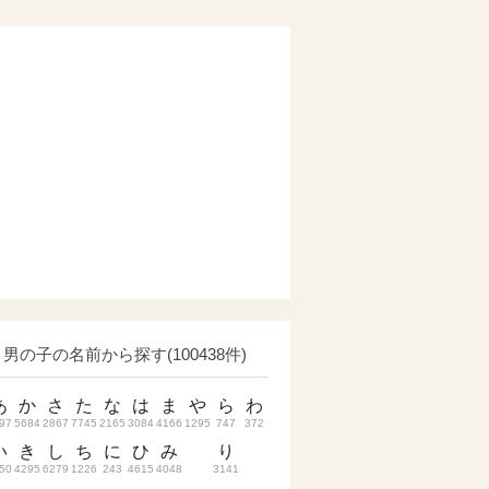
男の子の名前から探す(100438件)
あ
か
さ
た
な
は
ま
や
ら
わ
97
5684
2867
7745
2165
3084
4166
1295
747
372
い
き
し
ち
に
ひ
み
り
50
4295
6279
1226
243
4615
4048
3141