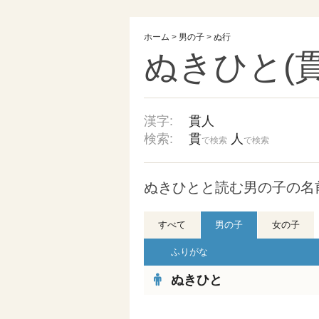
ホーム
>
男の子
>
ぬ行
ぬきひと(貫
漢字:
貫人
検索:
貫
人
で検索
で検索
ぬきひとと読む男の子の名
すべて
男の子
女の子
ふりがな
ぬきひと