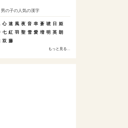
男の子の人気の漢字
水
心
速
風
夜
音
幸
蒼
琥
日
姫
時
七
紅
羽
聖
雪
愛
増
明
英
朗
結
双
藤
もっと見る...