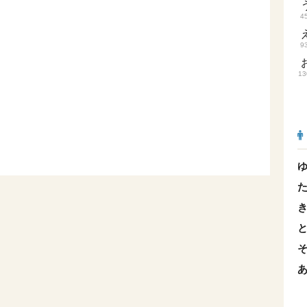
4
9
13