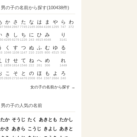
男の子の名前から探す(100438件)
あ
か
さ
た
な
は
ま
や
ら
わ
97
5684
2867
7745
2165
3084
4166
1295
747
372
い
き
し
ち
に
ひ
み
り
50
4295
6279
1226
243
4615
4048
3141
う
く
す
つ
ぬ
ふ
む
ゆ
る
53
1046
1108
1147
210
2105
800
4515
562
え
け
せ
て
ね
へ
め
れ
31
1859
1814
1546
222
261
306
1449
お
こ
そ
と
の
ほ
も
よ
ろ
05
2826
2710
4476
2008
654
1567
2684
240
女の子の名前から探す →
男の子の人気の名前
ゆたか
そうじ
たく
あきとも
たかし
つかさ
あきら
こうじ
きよし
あきと