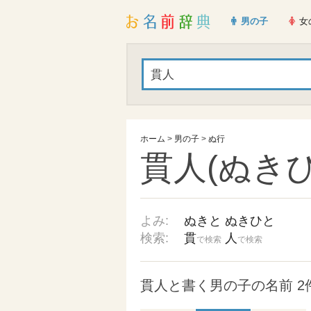
男の子
女
ホーム
>
男の子
>
ぬ行
貫人(ぬきひ
よみ:
ぬきと
ぬきひと
検索:
貫
人
で検索
で検索
貫人と書く男の子の名前 2