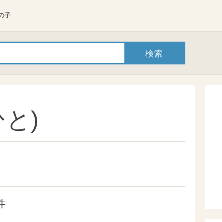
の子
と)
件