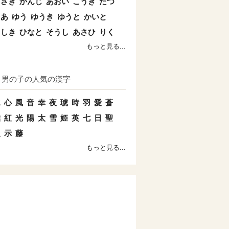
まさき
かんじ
あおい
こうき
たつ
とあ
ゆう
ゆうき
ゆうと
かいと
よしき
ひなと
そうし
あさひ
りく
もっと見る...
男の子の人気の漢字
水
心
風
音
幸
夜
琥
時
羽
愛
蒼
結
紅
光
陽
太
雪
姫
英
七
日
聖
双
示
藤
もっと見る...