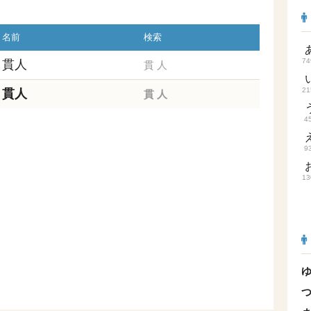
名前
検索
74
貫人
貫
人
21
貫人
貫
人
4
9
13