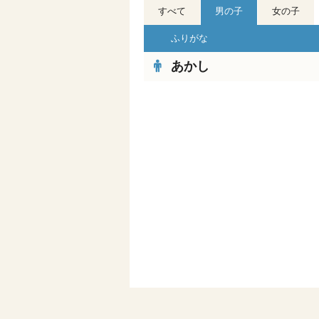
すべて
男の子
女の子
ふりがな
あかし