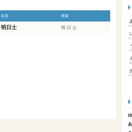
名前
検索
74
明日士
明
日
士
21
4
9
13