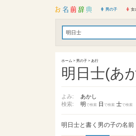
男の子
女
ホーム
>
男の子
>
あ行
明日士(あか
よみ:
あかし
検索:
明
日
士
で検索
で検索
で検索
明日士と書く男の子の名前