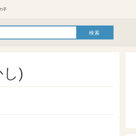
の子
し)