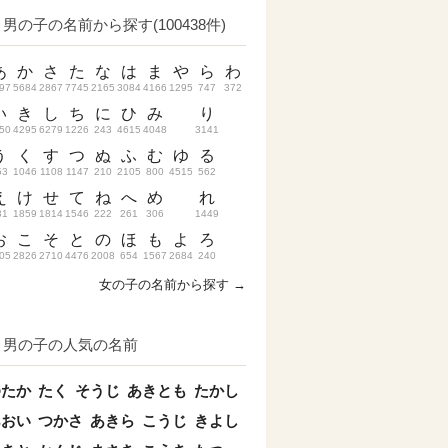
男の子の名前から探す(100438件)
あ
か
さ
た
な
は
ま
や
ら
わ
97
5684
2867
7745
2165
3084
4166
1295
747
372
い
き
し
ち
に
ひ
み
り
50
4295
6279
1226
243
4615
4048
3141
う
く
す
つ
ぬ
ふ
む
ゆ
る
53
1046
1108
1147
210
2105
800
4515
562
え
け
せ
て
ね
へ
め
れ
31
1859
1814
1546
222
261
306
1449
お
こ
そ
と
の
ほ
も
よ
ろ
05
2826
2710
4476
2008
654
1567
2684
240
女の子の名前から探す →
男の子の人気の名前
ゆたか
たく
そうじ
あきとも
たかし
あおい
つかさ
あきら
こうじ
きよし