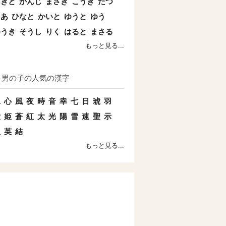
あきと
かんじ
まさき
こうき
たつ
とあ
ひなと
かいと
ゆうと
ゆう
ゆうき
そうし
りく
はると
まさる
もっと見る...
男の子の人気の漢字
水
心
風
夜
時
音
幸
七
日
琥
羽
愛
姫
蒼
紅
太
光
陽
雪
速
聖
示
双
英
結
もっと見る...