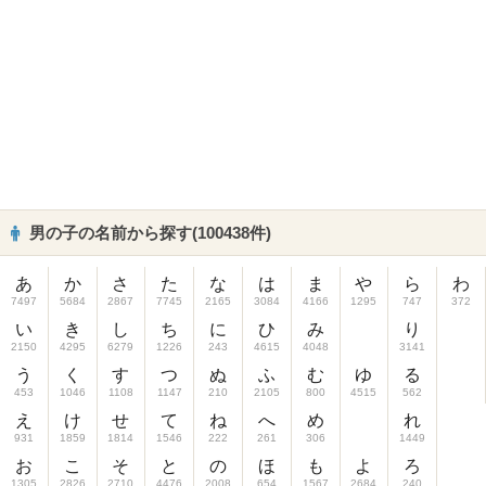
男の子の名前から探す(100438件)
あ
か
さ
た
な
は
ま
や
ら
わ
7497
5684
2867
7745
2165
3084
4166
1295
747
372
い
き
し
ち
に
ひ
み
り
2150
4295
6279
1226
243
4615
4048
3141
う
く
す
つ
ぬ
ふ
む
ゆ
る
453
1046
1108
1147
210
2105
800
4515
562
え
け
せ
て
ね
へ
め
れ
931
1859
1814
1546
222
261
306
1449
お
こ
そ
と
の
ほ
も
よ
ろ
1305
2826
2710
4476
2008
654
1567
2684
240