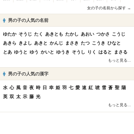
女の子の名前から探す →
男の子の人気の名前
ゆたか
そうじ
たく
あきとも
たかし
あおい
つかさ
こうじ
あきら
きよし
あきと
かんじ
まさき
たつ
こうき
ひなと
とあ
ゆうと
ゆう
かいと
ゆうき
そうし
りく
はると
まさる
もっと見る...
男の子の人気の漢字
水
心
風
音
夜
時
日
幸
姫
羽
七
愛
速
紅
琥
雪
蒼
聖
陽
英
双
太
示
藤
光
もっと見る...