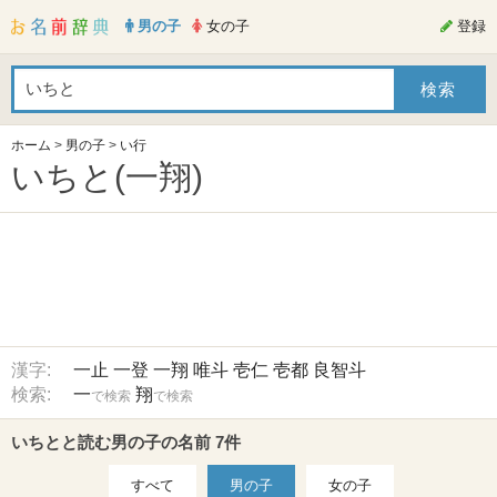
男の子
女の子
登録
ホーム
>
男の子
>
い行
いちと(一翔)
漢字:
一止
一登
一翔
唯斗
壱仁
壱都
良智斗
検索:
一
翔
で検索
で検索
いちとと読む男の子の名前 7件
すべて
男の子
女の子