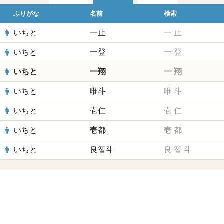
ふりがな
名前
検索
いちと
一止
一
止
いちと
一登
一
登
いちと
一翔
一
翔
いちと
唯斗
唯
斗
いちと
壱仁
壱
仁
いちと
壱都
壱
都
いちと
良智斗
良
智
斗