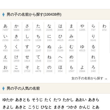
男の子の名前から探す(100438件)
あ
か
さ
た
な
は
ま
や
ら
わ
7497
5684
2867
7745
2165
3084
4166
1295
747
372
い
き
し
ち
に
ひ
み
り
2150
4295
6279
1226
243
4615
4048
3141
う
く
す
つ
ぬ
ふ
む
ゆ
る
453
1046
1108
1147
210
2105
800
4515
562
え
け
せ
て
ね
へ
め
れ
931
1859
1814
1546
222
261
306
1449
お
こ
そ
と
の
ほ
も
よ
ろ
1305
2826
2710
4476
2008
654
1567
2684
240
女の子の名前から探す →
男の子の人気の名前
ゆたか
あきとも
そうじ
たく
たつ
たかし
あおい
あきら
きよし
あきと
こうじ
ひなと
まさき
つかさ
かんじ
とあ