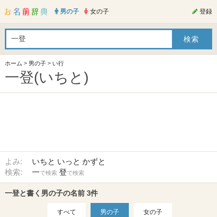
男の子
女の子
登録
ホーム
>
男の子
>
い行
一登(いちと)
よみ:
いちと
いっと
かずと
検索:
一
登
で検索
で検索
一登と書く男の子の名前 3件
すべて
男の子
女の子