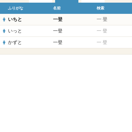
ふりがな
名前
検索
いちと
一登
一
登
いっと
一登
一
登
かずと
一登
一
登