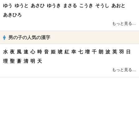
ゆう
ゆうと
あさひ
ゆうき
まさる
こうき
そうし
あおと
あきひろ
もっと見る...
男の子の人気の漢字
水
夜
風
速
心
時
音
姫
琥
紅
幸
七
増
千
朗
波
英
羽
日
理
聖
蒼
清
明
天
もっと見る...