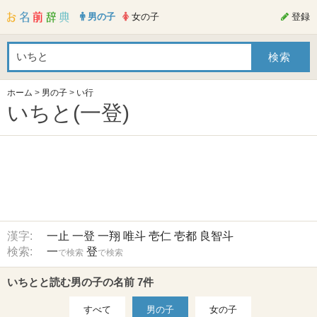
男の子
女の子
登録
ホーム
>
男の子
>
い行
いちと(一登)
漢字:
一止
一登
一翔
唯斗
壱仁
壱都
良智斗
検索:
一
登
で検索
で検索
いちとと読む男の子の名前 7件
すべて
男の子
女の子