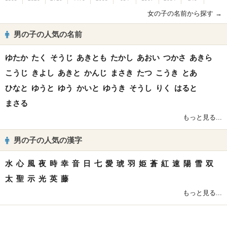
女の子の名前から探す →
男の子の人気の名前
ゆたか
たく
そうじ
あきとも
たかし
あおい
つかさ
あきら
こうじ
きよし
あきと
かんじ
まさき
たつ
こうき
とあ
ひなと
ゆうと
ゆう
かいと
ゆうき
そうし
りく
はると
まさる
もっと見る...
男の子の人気の漢字
水
心
風
夜
時
幸
音
日
七
愛
琥
羽
姫
蒼
紅
速
陽
雪
双
太
聖
示
光
英
藤
もっと見る...