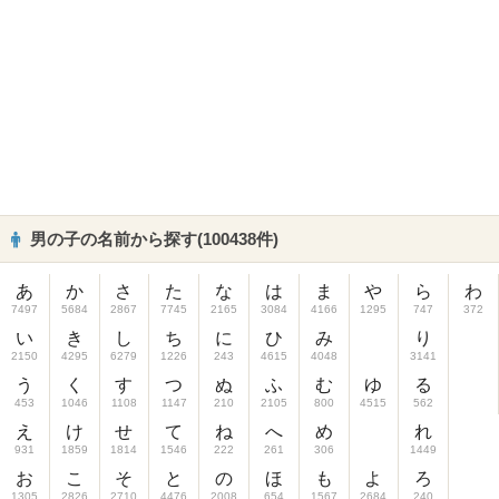
男の子の名前から探す(100438件)
あ
か
さ
た
な
は
ま
や
ら
わ
7497
5684
2867
7745
2165
3084
4166
1295
747
372
い
き
し
ち
に
ひ
み
り
2150
4295
6279
1226
243
4615
4048
3141
う
く
す
つ
ぬ
ふ
む
ゆ
る
453
1046
1108
1147
210
2105
800
4515
562
え
け
せ
て
ね
へ
め
れ
931
1859
1814
1546
222
261
306
1449
お
こ
そ
と
の
ほ
も
よ
ろ
1305
2826
2710
4476
2008
654
1567
2684
240