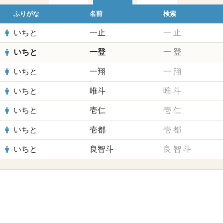
ふりがな
名前
検索
いちと
一止
一
止
いちと
一登
一
登
いちと
一翔
一
翔
いちと
唯斗
唯
斗
いちと
壱仁
壱
仁
いちと
壱都
壱
都
いちと
良智斗
良
智
斗