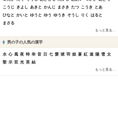
こうじ
きよし
あきと
かんじ
まさき
たつ
こうき
とあ
ひなと
かいと
ゆうと
ゆう
ゆうき
そうし
りく
はると
まさる
もっと見る...
男の子の人気の漢字
水
心
風
夜
時
幸
音
日
七
愛
琥
羽
姫
蒼
紅
速
陽
雪
太
聖
示
双
光
英
結
もっと見る...