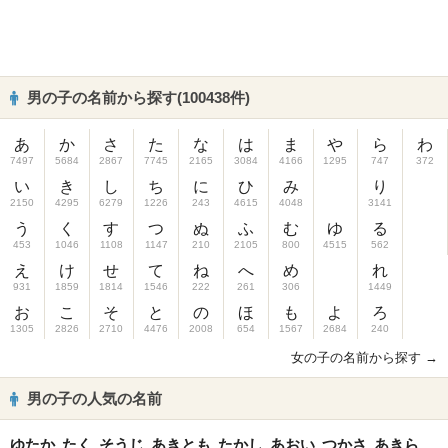
男の子の名前から探す(100438件)
あ
か
さ
た
な
は
ま
や
ら
わ
7497
5684
2867
7745
2165
3084
4166
1295
747
372
い
き
し
ち
に
ひ
み
り
2150
4295
6279
1226
243
4615
4048
3141
う
く
す
つ
ぬ
ふ
む
ゆ
る
453
1046
1108
1147
210
2105
800
4515
562
え
け
せ
て
ね
へ
め
れ
931
1859
1814
1546
222
261
306
1449
お
こ
そ
と
の
ほ
も
よ
ろ
1305
2826
2710
4476
2008
654
1567
2684
240
女の子の名前から探す →
男の子の人気の名前
ゆたか
たく
そうじ
あきとも
たかし
あおい
つかさ
あきら