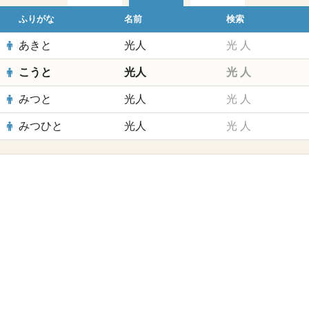
ふりがな
名前
検索
あきと
光人
光
人
こうと
光人
光
人
みつと
光人
光
人
みつひと
光人
光
人