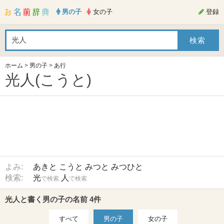
男の子
女の子
登録
ホーム
>
男の子
>
あ行
光人(こうと)
よみ:
あきと
こうと
みつと
みつひと
検索:
光
人
で検索
で検索
光人と書く男の子の名前 4件
すべて
男の子
女の子