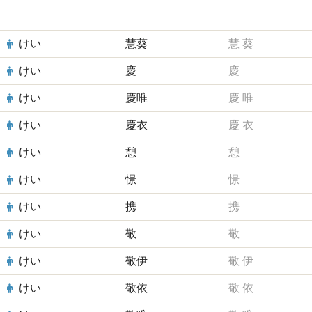
けい
慧葵
慧
葵
けい
慶
慶
けい
慶唯
慶
唯
けい
慶衣
慶
衣
けい
憩
憩
けい
憬
憬
けい
携
携
けい
敬
敬
けい
敬伊
敬
伊
けい
敬依
敬
依