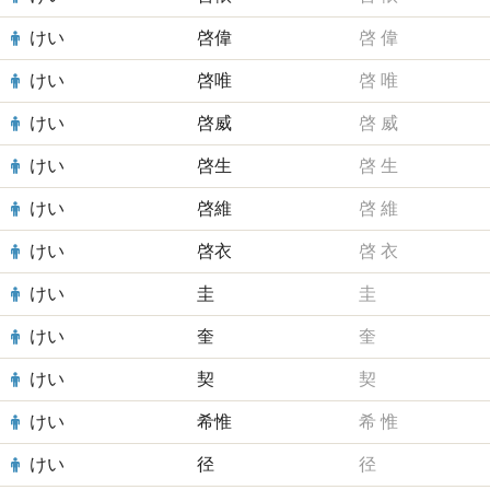
けい
啓偉
啓
偉
けい
啓唯
啓
唯
けい
啓威
啓
威
けい
啓生
啓
生
けい
啓維
啓
維
けい
啓衣
啓
衣
けい
圭
圭
けい
奎
奎
けい
契
契
けい
希惟
希
惟
けい
径
径