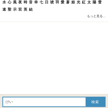
水
心
風
夜
時
音
幸
七
日
琥
羽
愛
蒼
姫
光
紅
太
陽
雪
速
聖
示
双
英
結
もっと見る...