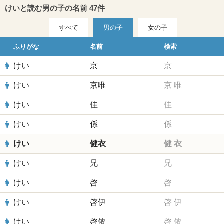
けいと読む男の子の名前 47件
すべて
男の子
女の子
ふりがな
名前
検索
けい
京
京
けい
京唯
京
唯
けい
佳
佳
けい
係
係
けい
健衣
健
衣
けい
兄
兄
けい
啓
啓
けい
啓伊
啓
伊
けい
啓依
啓
依