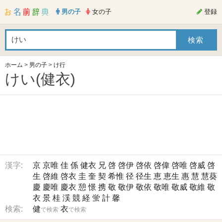
男の子
女の子
登録
ホーム
>
男の子
>
け行
けい(健衣)
漢字:
京
京唯
佳
係
健衣
兄
啓
啓伊
啓依
啓偉
啓唯
啓威
啓
生
啓維
啓衣
圭
奎
契
希惟
径
径生
恵
恵生
惠
慧
慧葵
慶
慶唯
慶衣
憩
憬
携
敬
敬伊
敬依
敬唯
敬威
敬維
敬
衣
景
桂
渓
競
経
蛍
計
馨
検索:
健
衣
で検索
で検索