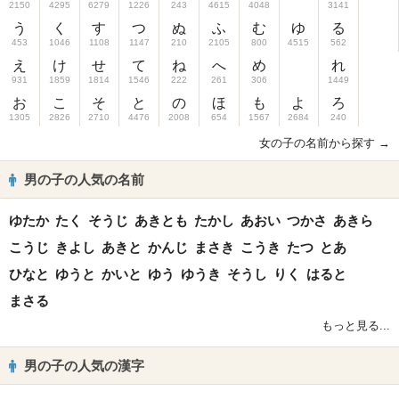
2150
4295
6279
1226
243
4615
4048
3141
う
く
す
つ
ぬ
ふ
む
ゆ
る
453
1046
1108
1147
210
2105
800
4515
562
え
け
せ
て
ね
へ
め
れ
931
1859
1814
1546
222
261
306
1449
お
こ
そ
と
の
ほ
も
よ
ろ
1305
2826
2710
4476
2008
654
1567
2684
240
女の子の名前から探す →
男の子の人気の名前
ゆたか
たく
そうじ
あきとも
たかし
あおい
つかさ
あきら
こうじ
きよし
あきと
かんじ
まさき
こうき
たつ
とあ
ひなと
ゆうと
かいと
ゆう
ゆうき
そうし
りく
はると
まさる
もっと見る...
男の子の人気の漢字