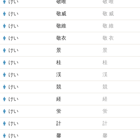
けい
敬唯
敬
唯
けい
敬威
敬
威
けい
敬維
敬
維
けい
敬衣
敬
衣
けい
景
景
けい
桂
桂
けい
渓
渓
けい
競
競
けい
経
経
けい
蛍
蛍
けい
計
計
けい
馨
馨