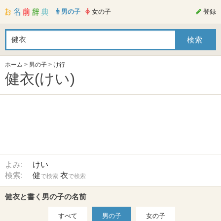
男の子
女の子
登録
ホーム
>
男の子
>
け行
健衣(けい)
よみ:
けい
検索:
健
衣
で検索
で検索
健衣と書く男の子の名前
すべて
男の子
女の子