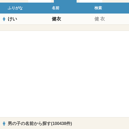
ふりがな
名前
検索
けい
健衣
健
衣
男の子の名前から探す(100438件)