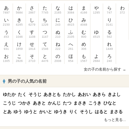
あ
か
さ
た
な
は
ま
や
ら
わ
7497
5684
2867
7745
2165
3084
4166
1295
747
372
い
き
し
ち
に
ひ
み
り
2150
4295
6279
1226
243
4615
4048
3141
う
く
す
つ
ぬ
ふ
む
ゆ
る
453
1046
1108
1147
210
2105
800
4515
562
え
け
せ
て
ね
へ
め
れ
931
1859
1814
1546
222
261
306
1449
お
こ
そ
と
の
ほ
も
よ
ろ
1305
2826
2710
4476
2008
654
1567
2684
240
女の子の名前から探す →
男の子の人気の名前
ゆたか
たく
そうじ
あきとも
たかし
あおい
あきら
きよし
こうじ
つかさ
あきと
かんじ
たつ
まさき
こうき
ひなと
とあ
ゆう
ゆうと
かいと
ゆうき
りく
そうし
はると
まさる
もっと見る...