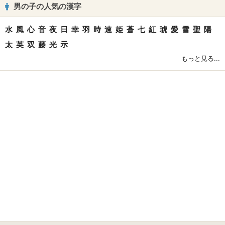
男の子の人気の漢字
水
風
心
音
夜
日
幸
羽
時
速
姫
蒼
七
紅
琥
愛
雪
聖
陽
太
英
双
藤
光
示
もっと見る...