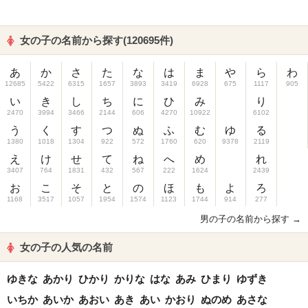
女の子の名前から探す(120695件)
あ
か
さ
た
な
は
ま
や
ら
わ
12685
5422
6315
1657
3893
3419
6928
675
1117
905
い
き
し
ち
に
ひ
み
り
2470
3994
3466
2144
606
4270
10922
6102
う
く
す
つ
ぬ
ふ
む
ゆ
る
1380
1018
1304
922
572
1760
620
9378
2119
え
け
せ
て
ね
へ
め
れ
3407
764
1831
432
567
222
1624
2439
お
こ
そ
と
の
ほ
も
よ
ろ
1168
3517
1057
1954
1574
1123
1744
914
277
男の子の名前から探す →
女の子の人気の名前
ゆきな
あかり
ひかり
かりな
はな
あみ
ひまり
ゆずき
いちか
あいか
あおい
あき
あい
かおり
ぬのめ
あさな