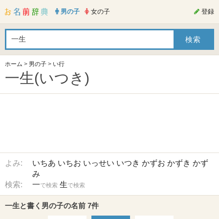
男の子
女の子
登録
ホーム
>
男の子
>
い行
一生(いつき)
よみ:
いちあ
いちお
いっせい
いつき
かずお
かずき
かず
み
検索:
一
生
で検索
で検索
一生と書く男の子の名前 7件