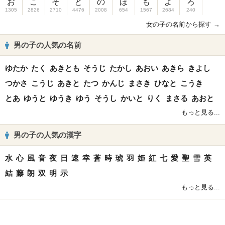
お
こ
そ
と
の
ほ
も
よ
ろ
1305
2826
2710
4476
2008
654
1567
2684
240
女の子の名前から探す →
男の子の人気の名前
ゆたか
たく
あきとも
そうじ
たかし
あおい
あきら
きよし
つかさ
こうじ
あきと
たつ
かんじ
まさき
ひなと
こうき
とあ
ゆうと
ゆうき
ゆう
そうし
かいと
りく
まさる
あおと
もっと見る...
男の子の人気の漢字
水
心
風
音
夜
日
速
幸
蒼
時
琥
羽
姫
紅
七
愛
聖
雪
英
結
藤
朗
双
明
示
もっと見る...