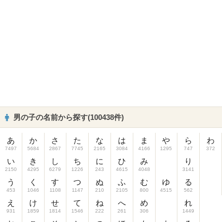
男の子の名前から探す(100438件)
あ
か
さ
た
な
は
ま
や
ら
わ
7497
5684
2867
7745
2165
3084
4166
1295
747
372
い
き
し
ち
に
ひ
み
り
2150
4295
6279
1226
243
4615
4048
3141
う
く
す
つ
ぬ
ふ
む
ゆ
る
453
1046
1108
1147
210
2105
800
4515
562
え
け
せ
て
ね
へ
め
れ
931
1859
1814
1546
222
261
306
1449