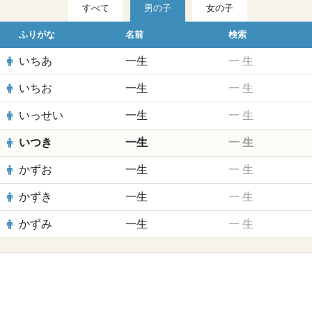
すべて
男の子
女の子
ふりがな
名前
検索
いちあ
一生
一
生
いちお
一生
一
生
いっせい
一生
一
生
いつき
一生
一
生
かずお
一生
一
生
かずき
一生
一
生
かずみ
一生
一
生