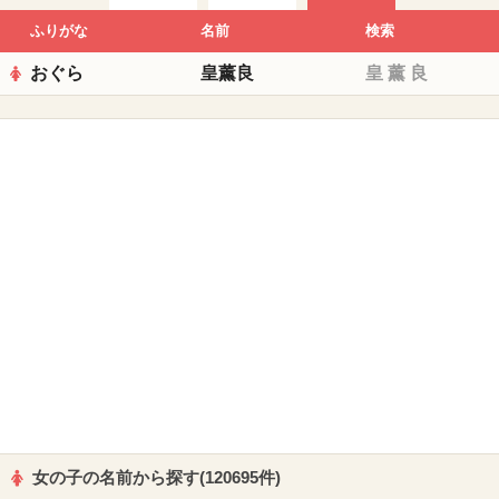
ふりがな
名前
検索
おぐら
皇薰良
皇
薰
良
女の子の名前から探す(120695件)