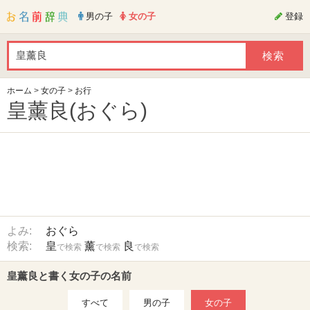
男の子
女の子
登録
ホーム
>
女の子
>
お行
皇薰良(おぐら)
よみ:
おぐら
検索:
皇
薰
良
で検索
で検索
で検索
皇薰良と書く女の子の名前
すべて
男の子
女の子