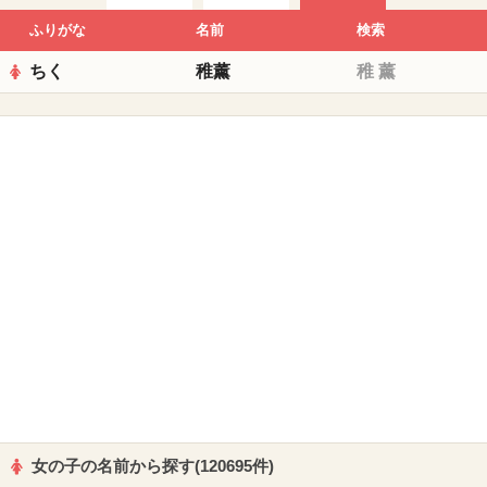
ふりがな
名前
検索
ちく
稚薰
稚
薰
女の子の名前から探す(120695件)