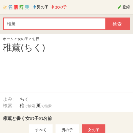
男の子
女の子
登録
ホーム
>
女の子
>
ち行
稚薰(ちく)
よみ:
ちく
検索:
稚
薰
で検索
で検索
稚薰と書く女の子の名前
すべて
男の子
女の子