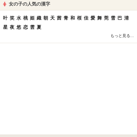
女の子の人気の漢字
叶
笑
水
桃
姫
織
朝
天
茜
青
和
桜
佳
愛
舞
莞
雪
巴
清
星
夜
悠
恋
雲
夏
もっと見る...