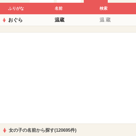
ふりがな
名前
検索
おぐら
温蔵
温
蔵
女の子の名前から探す(120695件)