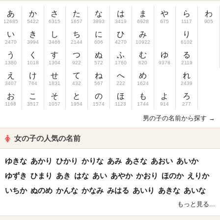
あ
か
さ
た
な
は
ま
や
ら
わ
12685
5422
6315
1657
3893
3419
6928
675
1117
905
い
き
し
ち
に
ひ
み
り
2470
3994
3466
2144
606
4270
10922
6102
う
く
す
つ
ぬ
ふ
む
ゆ
る
1380
1018
1304
922
572
1760
620
9378
2119
え
け
せ
て
ね
へ
め
れ
3407
764
1831
432
567
222
1624
2439
お
こ
そ
と
の
ほ
も
よ
ろ
1168
3517
1057
1954
1574
1123
1744
914
277
男の子の名前から探す →
女の子の人気の名前
ゆきな
あかり
ひかり
かりな
あみ
あさな
あおい
あいか
ゆずき
ひまり
あき
はな
あい
あやか
かおり
ほのか
えりか
いちか
ぬのめ
かんな
かなみ
みはる
あいり
あきな
あいな
もっと見る...