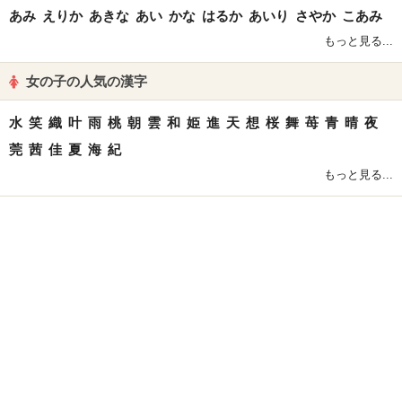
あみ
えりか
あきな
あい
かな
はるか
あいり
さやか
こあみ
もっと見る...
女の子の人気の漢字
水
笑
織
叶
雨
桃
朝
雲
和
姫
進
天
想
桜
舞
苺
青
晴
夜
莞
茜
佳
夏
海
紀
もっと見る...