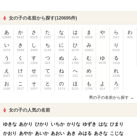
女の子の名前から探す(120695件)
あ
か
さ
た
な
は
ま
や
ら
わ
12685
5422
6315
1657
3893
3419
6928
675
1117
905
い
き
し
ち
に
ひ
み
り
2470
3994
3466
2144
606
4270
10922
6102
う
く
す
つ
ぬ
ふ
む
ゆ
る
1380
1018
1304
922
572
1760
620
9378
2119
え
け
せ
て
ね
へ
め
れ
3407
764
1831
432
567
222
1624
2439
お
こ
そ
と
の
ほ
も
よ
ろ
1168
3517
1057
1954
1574
1123
1744
914
277
男の子の名前から探す →
女の子の人気の名前
ゆきな
あかり
ひかり
いちか
かりな
ゆずき
はな
ひまり
かおり
あやか
あいか
あおい
あき
みはる
あさな
こじな