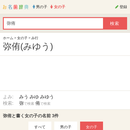
男の子
女の子
登録
ホーム
>
女の子
>
み行
弥侑(みゆう)
よみ:
みう
みゆ
みゆう
検索:
弥
侑
で検索
で検索
弥侑と書く女の子の名前 3件
すべて
男の子
女の子