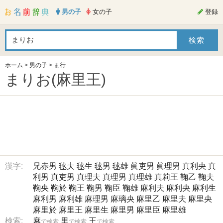
男の子
女の子
登録
ホーム
>
男の子
>
ま行
まりお(麻里王)
漢字:
兄赤男
毬夫
毬生
毬男
毬雄
眞吏男
眞理男
真利央
真
利男
真吏男
真理夫
真理男
真理雄
真莉王
鞠乙
鞠夫
鞠央
鞠於
鞠王
鞠男
鞠臣
鞠雄
麻利夫
麻利央
麻利生
麻利男
麻利雄
麻理男
麻璃央
麻里乙
麻里夫
麻里央
麻里於
麻里王
麻里生
麻里男
麻里臣
麻里雄
検索:
麻
里
王
で検索
で検索
で検索