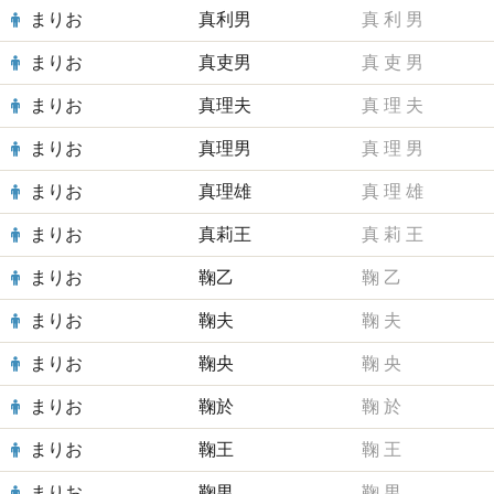
まりお
真利男
真
利
男
まりお
真吏男
真
吏
男
まりお
真理夫
真
理
夫
まりお
真理男
真
理
男
まりお
真理雄
真
理
雄
まりお
真莉王
真
莉
王
まりお
鞠乙
鞠
乙
まりお
鞠夫
鞠
夫
まりお
鞠央
鞠
央
まりお
鞠於
鞠
於
まりお
鞠王
鞠
王
まりお
鞠男
鞠
男