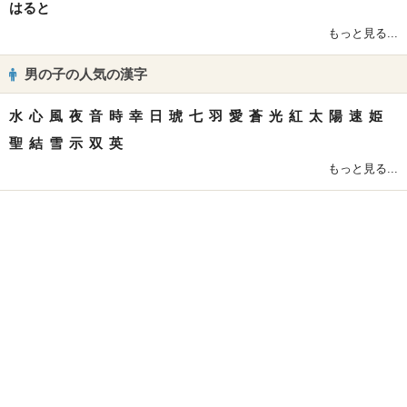
はると
もっと見る...
男の子の人気の漢字
水
心
風
夜
音
時
幸
日
琥
七
羽
愛
蒼
光
紅
太
陽
速
姫
聖
結
雪
示
双
英
もっと見る...