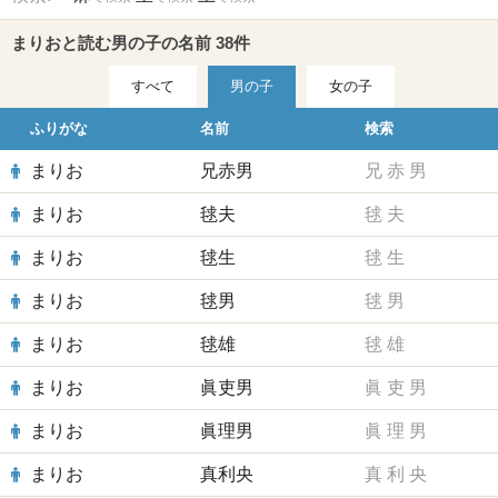
まりおと読む男の子の名前 38件
すべて
男の子
女の子
ふりがな
名前
検索
まりお
兄赤男
兄
赤
男
まりお
毬夫
毬
夫
まりお
毬生
毬
生
まりお
毬男
毬
男
まりお
毬雄
毬
雄
まりお
眞吏男
眞
吏
男
まりお
眞理男
眞
理
男
まりお
真利央
真
利
央