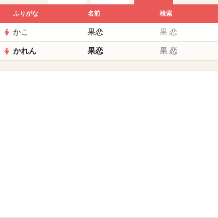
ふりがな
名前
検索
かこ
果恋
果
恋
かれん
果恋
果
恋