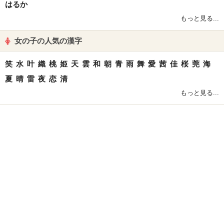
はるか
もっと見る...
女の子の人気の漢字
笑
水
叶
織
桃
姫
天
雲
和
朝
青
雨
舞
愛
茜
佳
桜
莞
海
夏
晴
雷
夜
恋
清
もっと見る...