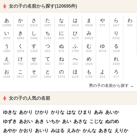
女の子の名前から探す(120695件)
あ
か
さ
た
な
は
ま
や
ら
わ
12685
5422
6315
1657
3893
3419
6928
675
1117
905
い
き
し
ち
に
ひ
み
り
2470
3994
3466
2144
606
4270
10922
6102
う
く
す
つ
ぬ
ふ
む
ゆ
る
1380
1018
1304
922
572
1760
620
9378
2119
え
け
せ
て
ね
へ
め
れ
3407
764
1831
432
567
222
1624
2439
お
こ
そ
と
の
ほ
も
よ
ろ
1168
3517
1057
1954
1574
1123
1744
914
277
男の子の名前から探す →
女の子の人気の名前
ゆきな
あかり
ひかり
かりな
はな
ひまり
あみ
あいか
ゆずき
あおい
あき
いちか
あい
あさな
こじな
ぬのめ
あやか
かおり
あいり
みはる
えみか
かんな
あきな
えりか