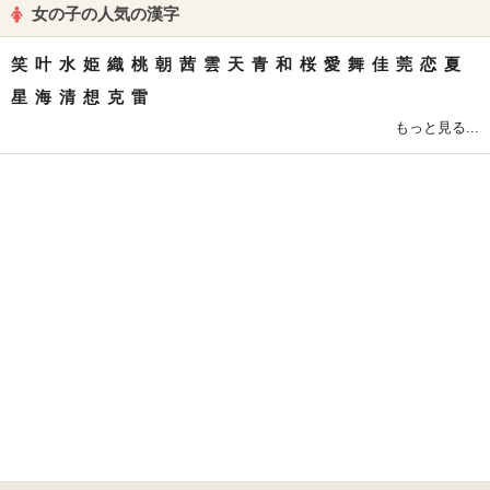
女の子の人気の漢字
笑
叶
水
姫
織
桃
朝
茜
雲
天
青
和
桜
愛
舞
佳
莞
恋
夏
星
海
清
想
克
雷
もっと見る...