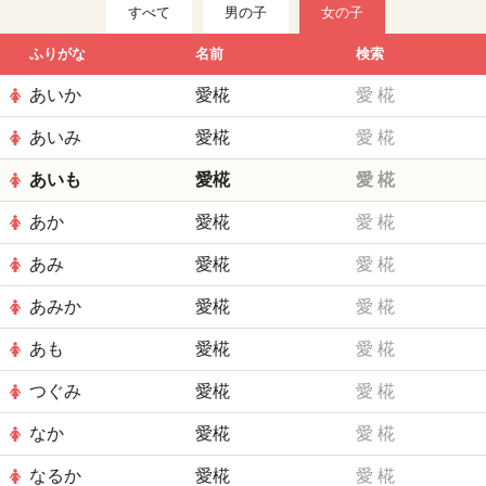
すべて
男の子
女の子
ふりがな
名前
検索
あいか
愛椛
愛
椛
あいみ
愛椛
愛
椛
あいも
愛椛
愛
椛
あか
愛椛
愛
椛
あみ
愛椛
愛
椛
あみか
愛椛
愛
椛
あも
愛椛
愛
椛
つぐみ
愛椛
愛
椛
なか
愛椛
愛
椛
なるか
愛椛
愛
椛