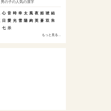
男の子の人気の漢字
水
心
音
時
幸
太
風
夜
姫
琥
結
紅
日
愛
光
雪
陽
絢
英
蒼
双
朱
羽
七
示
もっと見る...