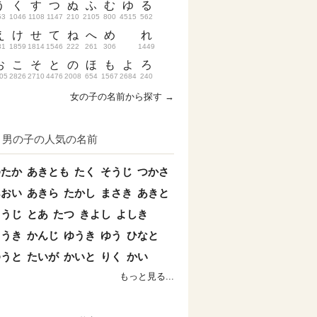
う
く
す
つ
ぬ
ふ
む
ゆ
る
53
1046
1108
1147
210
2105
800
4515
562
え
け
せ
て
ね
へ
め
れ
31
1859
1814
1546
222
261
306
1449
お
こ
そ
と
の
ほ
も
よ
ろ
05
2826
2710
4476
2008
654
1567
2684
240
女の子の名前から探す →
男の子の人気の名前
ゆたか
あきとも
たく
そうじ
つかさ
あおい
あきら
たかし
まさき
あきと
こうじ
とあ
たつ
きよし
よしき
こうき
かんじ
ゆうき
ゆう
ひなと
ゆうと
たいが
かいと
りく
かい
もっと見る...