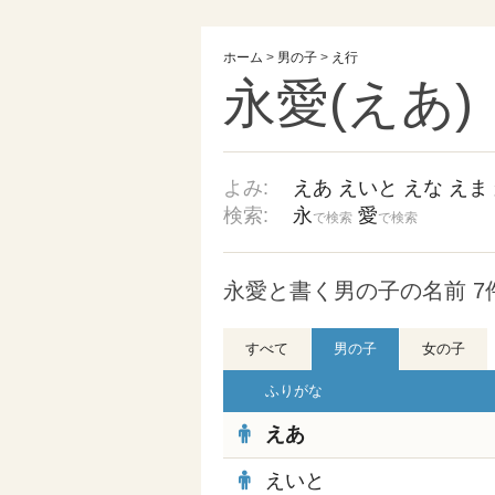
ホーム
>
男の子
>
え行
永愛(えあ)
よみ:
えあ
えいと
えな
えま
検索:
永
愛
で検索
で検索
永愛と書く男の子の名前 7
すべて
男の子
女の子
ふりがな
えあ
えいと