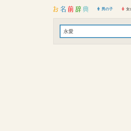
男の子
女