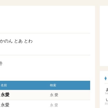
かのん
とあ
とわ
件
名前
検索
74
永愛
永
愛
21
永愛
永
愛