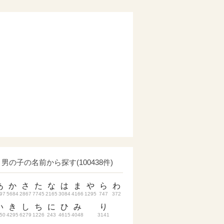
男の子の名前から探す(100438件)
あ
か
さ
た
な
は
ま
や
ら
わ
97
5684
2867
7745
2165
3084
4166
1295
747
372
い
き
し
ち
に
ひ
み
り
50
4295
6279
1226
243
4615
4048
3141