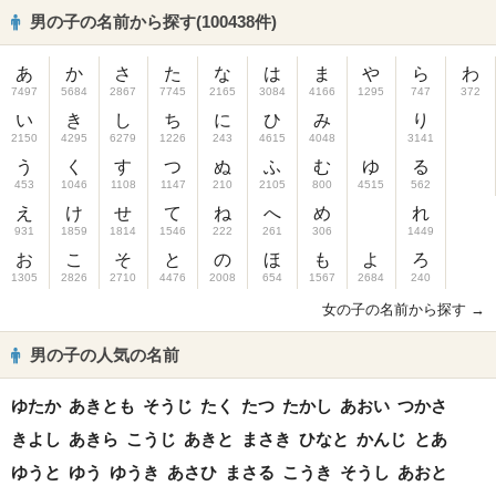
男の子の名前から探す(100438件)
あ
か
さ
た
な
は
ま
や
ら
わ
7497
5684
2867
7745
2165
3084
4166
1295
747
372
い
き
し
ち
に
ひ
み
り
2150
4295
6279
1226
243
4615
4048
3141
う
く
す
つ
ぬ
ふ
む
ゆ
る
453
1046
1108
1147
210
2105
800
4515
562
え
け
せ
て
ね
へ
め
れ
931
1859
1814
1546
222
261
306
1449
お
こ
そ
と
の
ほ
も
よ
ろ
1305
2826
2710
4476
2008
654
1567
2684
240
女の子の名前から探す →
男の子の人気の名前
ゆたか
あきとも
そうじ
たく
たつ
たかし
あおい
つかさ
きよし
あきら
こうじ
あきと
まさき
ひなと
かんじ
とあ
ゆうと
ゆう
ゆうき
あさひ
まさる
こうき
そうし
あおと