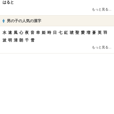
はると
もっと見る...
男の子の人気の漢字
水
速
風
心
夜
音
幸
姫
時
日
七
紅
琥
聖
愛
増
蒼
英
羽
波
明
清
朗
千
雪
もっと見る...