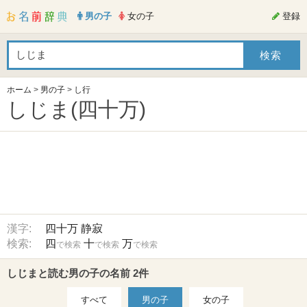
男の子
女の子
登録
ホーム
>
男の子
>
し行
しじま(四十万)
漢字:
四十万
静寂
検索:
四
十
万
で検索
で検索
で検索
しじまと読む男の子の名前 2件
すべて
男の子
女の子