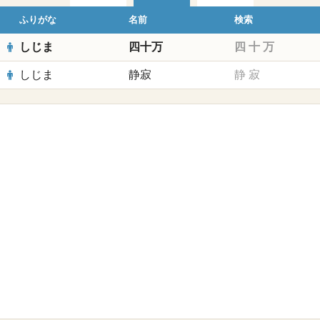
ふりがな
名前
検索
しじま
四十万
四
十
万
しじま
静寂
静
寂