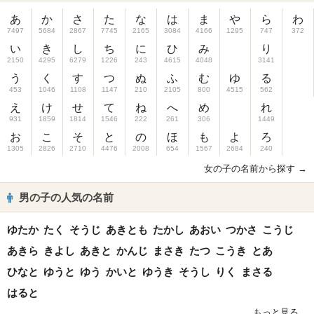
あ
か
さ
た
な
は
ま
や
ら
わ
7497
5684
2867
7745
2165
3084
4166
1295
747
372
い
き
し
ち
に
ひ
み
り
2150
4295
6279
1226
243
4615
4048
3141
う
く
す
つ
ぬ
ふ
む
ゆ
る
453
1046
1108
1147
210
2105
800
4515
562
え
け
せ
て
ね
へ
め
れ
931
1859
1814
1546
222
261
306
1449
お
こ
そ
と
の
ほ
も
よ
ろ
1305
2826
2710
4476
2008
654
1567
2684
240
女の子の名前から探す →
男の子の人気の名前
ゆたか
たく
そうじ
あきとも
たかし
あおい
つかさ
こうじ
あきら
きよし
あきと
かんじ
まさき
たつ
こうき
とあ
ひなと
ゆうと
ゆう
かいと
ゆうき
そうし
りく
まさる
はると
もっと見る...