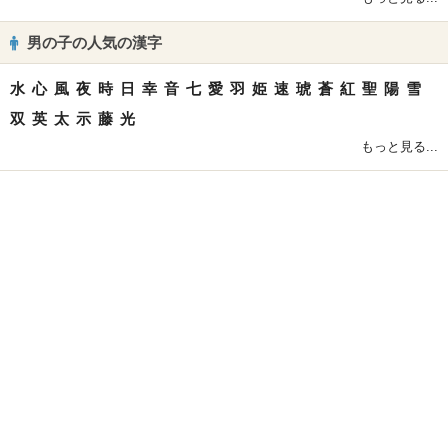
男の子の人気の漢字
水
心
風
夜
時
日
幸
音
七
愛
羽
姫
速
琥
蒼
紅
聖
陽
雪
双
英
太
示
藤
光
もっと見る...