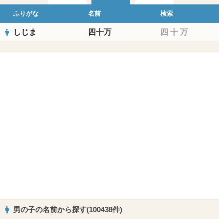
ふりがな
名前
検索
しじま
四十万
四
十
万
男の子の名前から探す(100438件)