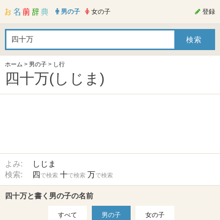
男の子
女の子
登録
ホーム
>
男の子
>
し行
四十万(しじま)
よみ:
しじま
検索:
四
十
万
で検索
で検索
で検索
四十万と書く男の子の名前
すべて
男の子
女の子