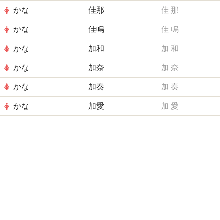
かな
佳那
佳
那
かな
佳鳴
佳
鳴
かな
加和
加
和
かな
加奈
加
奈
かな
加奏
加
奏
かな
加愛
加
愛