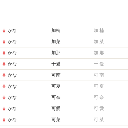
かな
加楠
加
楠
かな
加菜
加
菜
かな
加那
加
那
かな
千愛
千
愛
かな
可南
可
南
かな
可夏
可
夏
かな
可奈
可
奈
かな
可愛
可
愛
かな
可菜
可
菜