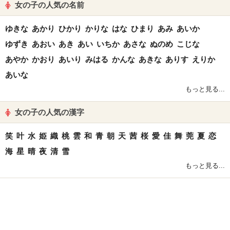
女の子の人気の名前
ゆきな
あかり
ひかり
かりな
はな
ひまり
あみ
あいか
ゆずき
あおい
あき
あい
いちか
あさな
ぬのめ
こじな
あやか
かおり
あいり
みはる
かんな
あきな
ありす
えりか
あいな
もっと見る...
女の子の人気の漢字
笑
叶
水
姫
織
桃
雲
和
青
朝
天
茜
桜
愛
佳
舞
莞
夏
恋
海
星
晴
夜
清
雪
もっと見る...