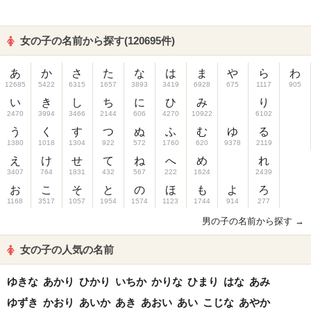
女の子の名前から探す(120695件)
あ
か
さ
た
な
は
ま
や
ら
わ
12685
5422
6315
1657
3893
3419
6928
675
1117
905
い
き
し
ち
に
ひ
み
り
2470
3994
3466
2144
606
4270
10922
6102
う
く
す
つ
ぬ
ふ
む
ゆ
る
1380
1018
1304
922
572
1760
620
9378
2119
え
け
せ
て
ね
へ
め
れ
3407
764
1831
432
567
222
1624
2439
お
こ
そ
と
の
ほ
も
よ
ろ
1168
3517
1057
1954
1574
1123
1744
914
277
男の子の名前から探す →
女の子の人気の名前
ゆきな
あかり
ひかり
いちか
かりな
ひまり
はな
あみ
ゆずき
かおり
あいか
あき
あおい
あい
こじな
あやか