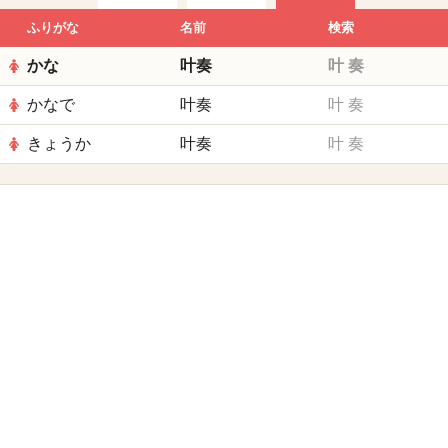
ふりがな
名前
検索
かな
叶奏
叶
奏
かなで
叶奏
叶
奏
きょうか
叶奏
叶
奏