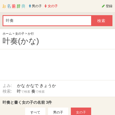
男の子
女の子
登録
ホーム
>
女の子
>
か行
叶奏(かな)
よみ:
かな
かなで
きょうか
検索:
叶
奏
で検索
で検索
叶奏と書く女の子の名前 3件
すべて
男の子
女の子