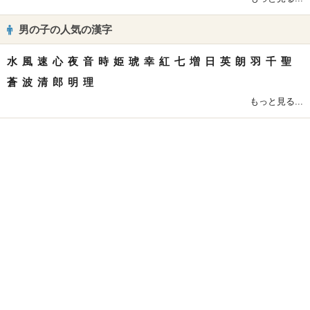
男の子の人気の漢字
水
風
速
心
夜
音
時
姫
琥
幸
紅
七
増
日
英
朗
羽
千
聖
蒼
波
清
郎
明
理
もっと見る...