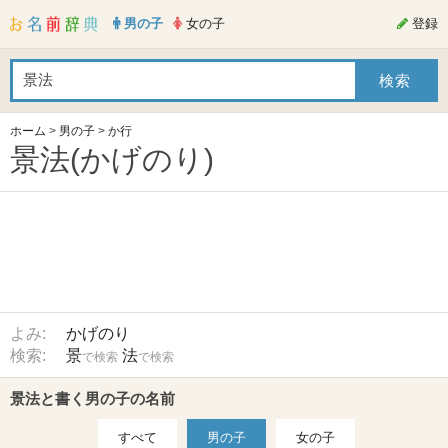
男の子
女の子
登録
ホーム
>
男の子
>
か行
景法(かげのり)
よみ:
かげのり
検索:
景
法
で検索
で検索
景法と書く男の子の名前
すべて
男の子
女の子