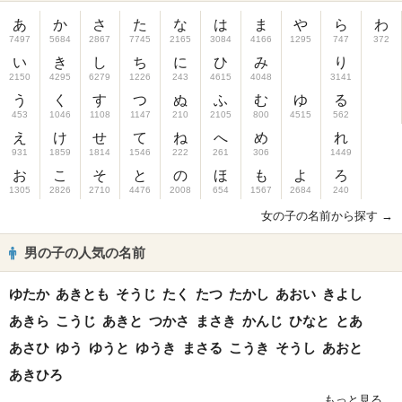
あ
か
さ
た
な
は
ま
や
ら
わ
7497
5684
2867
7745
2165
3084
4166
1295
747
372
い
き
し
ち
に
ひ
み
り
2150
4295
6279
1226
243
4615
4048
3141
う
く
す
つ
ぬ
ふ
む
ゆ
る
453
1046
1108
1147
210
2105
800
4515
562
え
け
せ
て
ね
へ
め
れ
931
1859
1814
1546
222
261
306
1449
お
こ
そ
と
の
ほ
も
よ
ろ
1305
2826
2710
4476
2008
654
1567
2684
240
女の子の名前から探す →
男の子の人気の名前
ゆたか
あきとも
そうじ
たく
たつ
たかし
あおい
きよし
あきら
こうじ
あきと
つかさ
まさき
かんじ
ひなと
とあ
あさひ
ゆう
ゆうと
ゆうき
まさる
こうき
そうし
あおと
あきひろ
もっと見る...