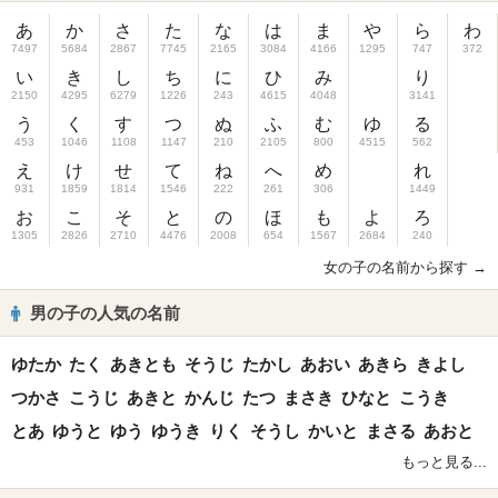
あ
か
さ
た
な
は
ま
や
ら
わ
7497
5684
2867
7745
2165
3084
4166
1295
747
372
い
き
し
ち
に
ひ
み
り
2150
4295
6279
1226
243
4615
4048
3141
う
く
す
つ
ぬ
ふ
む
ゆ
る
453
1046
1108
1147
210
2105
800
4515
562
え
け
せ
て
ね
へ
め
れ
931
1859
1814
1546
222
261
306
1449
お
こ
そ
と
の
ほ
も
よ
ろ
1305
2826
2710
4476
2008
654
1567
2684
240
女の子の名前から探す →
男の子の人気の名前
ゆたか
たく
あきとも
そうじ
たかし
あおい
あきら
きよし
つかさ
こうじ
あきと
かんじ
たつ
まさき
ひなと
こうき
とあ
ゆうと
ゆう
ゆうき
りく
そうし
かいと
まさる
あおと
もっと見る...