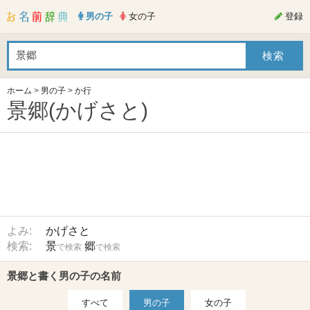
男の子
女の子
登録
ホーム
>
男の子
>
か行
景郷(かげさと)
よみ:
かげさと
検索:
景
郷
で検索
で検索
景郷と書く男の子の名前
すべて
男の子
女の子