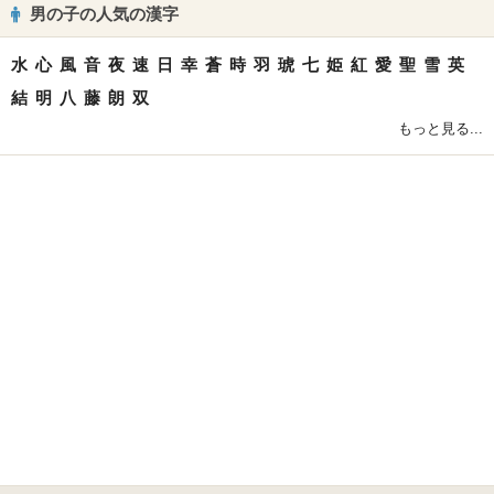
男の子の人気の漢字
水
心
風
音
夜
速
日
幸
蒼
時
羽
琥
七
姫
紅
愛
聖
雪
英
結
明
八
藤
朗
双
もっと見る...