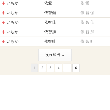
いちか
依愛
依
愛
いちか
依智伽
依
智
伽
いちか
依智佳
依
智
佳
いちか
依智加
依
智
加
いちか
依智叶
依
智
叶
次の 50 件 →
1
2
3
4
...
6