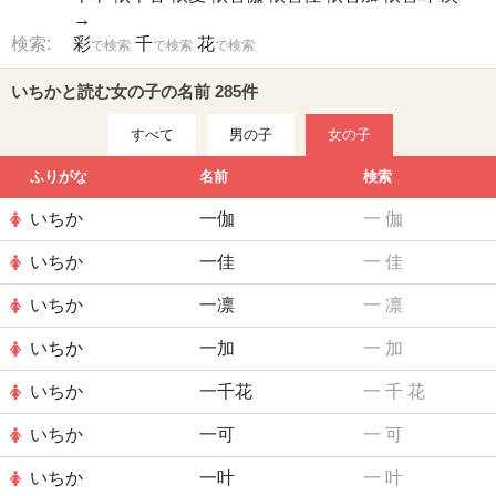
→
検索:
彩
千
花
で検索
で検索
で検索
いちかと読む女の子の名前 285件
すべて
男の子
女の子
ふりがな
名前
検索
いちか
一伽
一
伽
いちか
一佳
一
佳
いちか
一凛
一
凛
いちか
一加
一
加
いちか
一千花
一
千
花
いちか
一可
一
可
いちか
一叶
一
叶