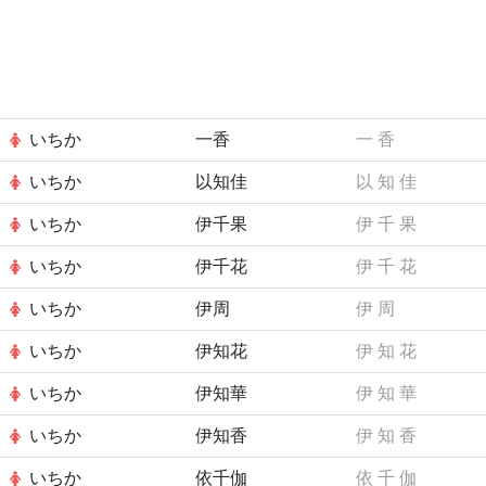
いちか
一香
一
香
いちか
以知佳
以
知
佳
いちか
伊千果
伊
千
果
いちか
伊千花
伊
千
花
いちか
伊周
伊
周
いちか
伊知花
伊
知
花
いちか
伊知華
伊
知
華
いちか
伊知香
伊
知
香
いちか
依千伽
依
千
伽