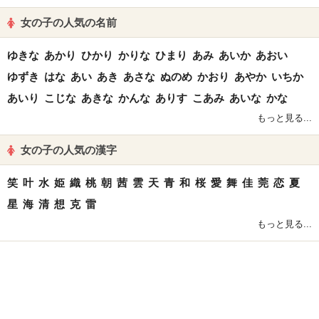
女の子の人気の名前
ゆきな
あかり
ひかり
かりな
ひまり
あみ
あいか
あおい
ゆずき
はな
あい
あき
あさな
ぬのめ
かおり
あやか
いちか
あいり
こじな
あきな
かんな
ありす
こあみ
あいな
かな
もっと見る...
女の子の人気の漢字
笑
叶
水
姫
織
桃
朝
茜
雲
天
青
和
桜
愛
舞
佳
莞
恋
夏
星
海
清
想
克
雷
もっと見る...