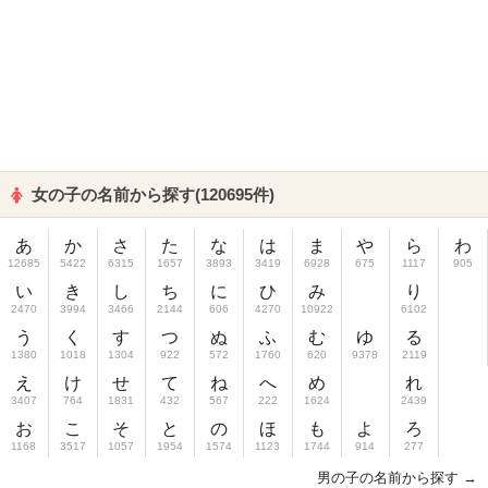
女の子の名前から探す(120695件)
あ
か
さ
た
な
は
ま
や
ら
わ
12685
5422
6315
1657
3893
3419
6928
675
1117
905
い
き
し
ち
に
ひ
み
り
2470
3994
3466
2144
606
4270
10922
6102
う
く
す
つ
ぬ
ふ
む
ゆ
る
1380
1018
1304
922
572
1760
620
9378
2119
え
け
せ
て
ね
へ
め
れ
3407
764
1831
432
567
222
1624
2439
お
こ
そ
と
の
ほ
も
よ
ろ
1168
3517
1057
1954
1574
1123
1744
914
277
男の子の名前から探す →