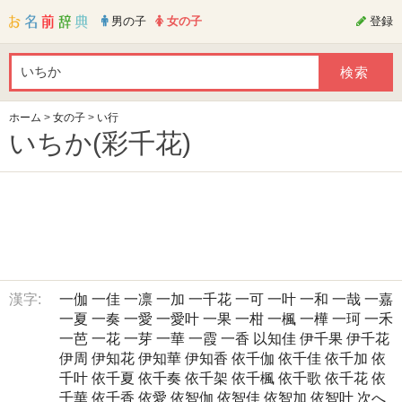
男の子
女の子
登録
ホーム
>
女の子
>
い行
いちか(彩千花)
漢字:
一伽
一佳
一凛
一加
一千花
一可
一叶
一和
一哉
一嘉
一夏
一奏
一愛
一愛叶
一果
一柑
一楓
一樺
一珂
一禾
一芭
一花
一芽
一華
一霞
一香
以知佳
伊千果
伊千花
伊周
伊知花
伊知華
伊知香
依千伽
依千佳
依千加
依
千叶
依千夏
依千奏
依千架
依千楓
依千歌
依千花
依
千華
依千香
依愛
依智伽
依智佳
依智加
依智叶
次へ