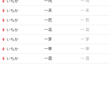
いちか
一珂
一
珂
いちか
一禾
一
禾
いちか
一芭
一
芭
いちか
一花
一
花
いちか
一芽
一
芽
いちか
一華
一
華
いちか
一霞
一
霞