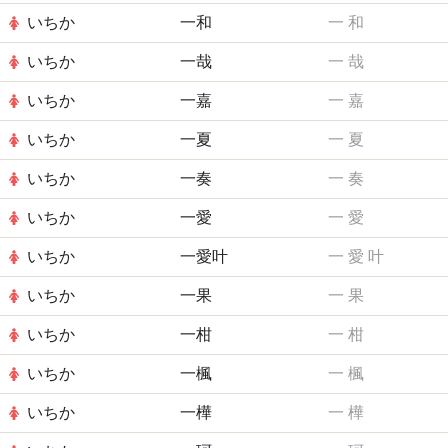
いちか
一和
一
和
いちか
一哉
一
哉
いちか
一嘉
一
嘉
いちか
一夏
一
夏
いちか
一奏
一
奏
いちか
一愛
一
愛
いちか
一愛叶
一
愛
叶
いちか
一果
一
果
いちか
一柑
一
柑
いちか
一楓
一
楓
いちか
一樺
一
樺