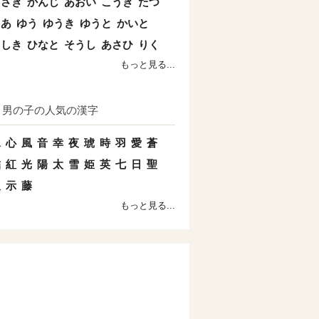
まさき
かんじ
あおい
こうき
たつ
とあ
ゆう
ゆうき
ゆうと
かいと
よしき
ひなと
そうし
あさひ
りく
もっと見る...
男の子の人気の漢字
水
心
風
音
幸
夜
琥
時
羽
愛
蒼
結
紅
光
陽
太
雪
姫
英
七
日
聖
双
示
藤
もっと見る...