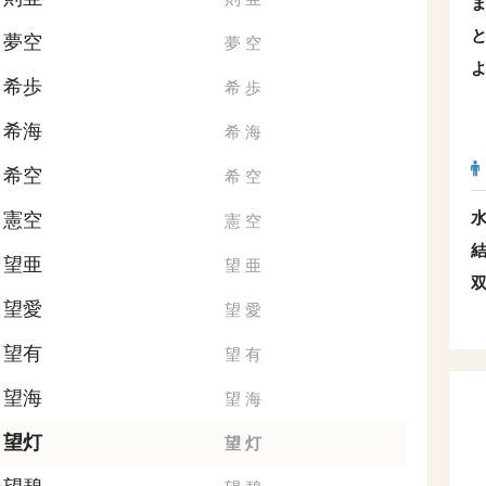
夢空
夢
空
希歩
希
歩
希海
希
海
希空
希
空
憲空
憲
空
望亜
望
亜
望愛
望
愛
望有
望
有
望海
望
海
望灯
望
灯