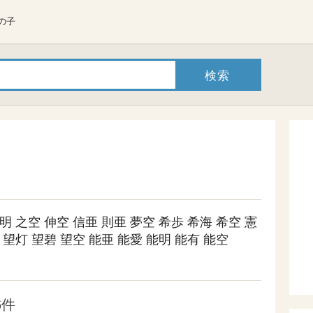
の子
明
之空
伸空
信亜
則亜
夢空
希歩
希海
希空
憲
望灯
望碧
望空
能亜
能愛
能明
能有
能空
6件