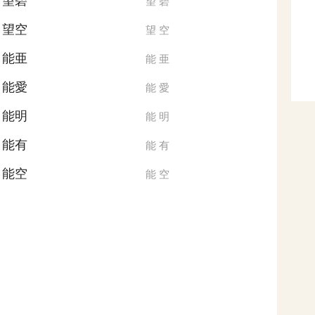
望碧
望
碧
望空
望
空
能亜
能
亜
能愛
能
愛
能明
能
明
能有
能
有
能空
能
空