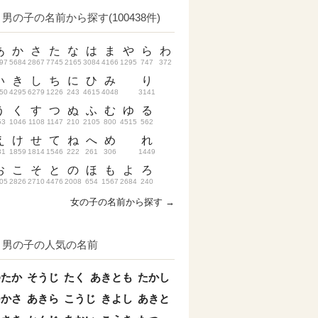
男の子の名前から探す(100438件)
あ
か
さ
た
な
は
ま
や
ら
わ
97
5684
2867
7745
2165
3084
4166
1295
747
372
い
き
し
ち
に
ひ
み
り
50
4295
6279
1226
243
4615
4048
3141
う
く
す
つ
ぬ
ふ
む
ゆ
る
53
1046
1108
1147
210
2105
800
4515
562
え
け
せ
て
ね
へ
め
れ
31
1859
1814
1546
222
261
306
1449
お
こ
そ
と
の
ほ
も
よ
ろ
05
2826
2710
4476
2008
654
1567
2684
240
女の子の名前から探す →
男の子の人気の名前
ゆたか
そうじ
たく
あきとも
たかし
つかさ
あきら
こうじ
きよし
あきと