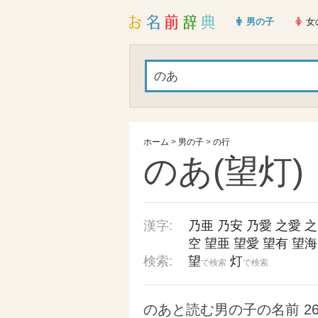
男の子
女
ホーム
>
男の子
>
の行
のあ(望灯)
漢字:
乃亜
乃安
乃愛
之愛
之
空
望亜
望愛
望有
望海
検索:
望
灯
で検索
で検索
のあと読む男の子の名前 2