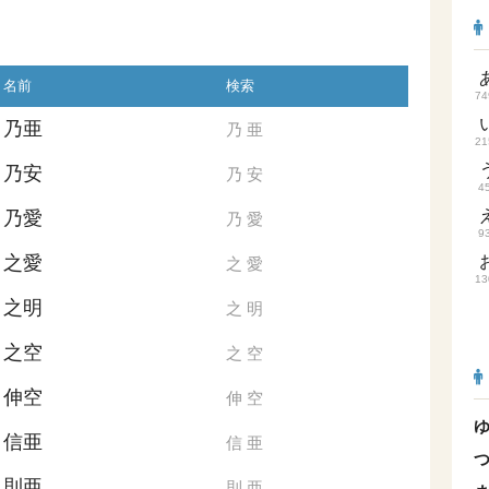
名前
検索
74
乃亜
乃
亜
21
乃安
乃
安
4
乃愛
乃
愛
9
之愛
之
愛
13
之明
之
明
之空
之
空
伸空
伸
空
信亜
信
亜
則亜
則
亜