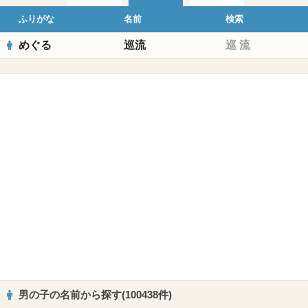
ふりがな
名前
検索
めぐる
巡流
巡
流
男の子の名前から探す(100438件)