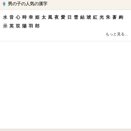
男の子の人気の漢字
水
音
心
時
幸
姫
太
風
夜
愛
日
雪
結
琥
紅
光
朱
蒼
絢
示
英
双
陽
羽
郎
もっと見る...