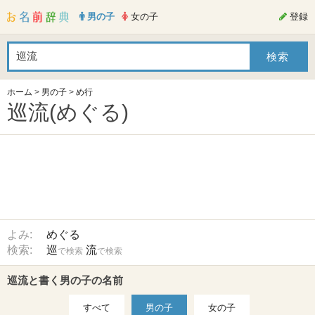
男の子
女の子
登録
ホーム
>
男の子
>
め行
巡流(めぐる)
よみ:
めぐる
検索:
巡
流
で検索
で検索
巡流と書く男の子の名前
すべて
男の子
女の子