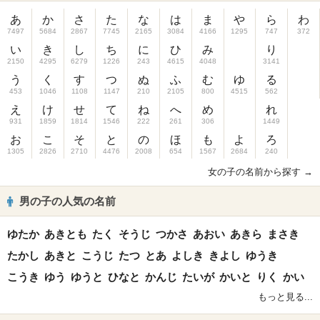
あ
か
さ
た
な
は
ま
や
ら
わ
7497
5684
2867
7745
2165
3084
4166
1295
747
372
い
き
し
ち
に
ひ
み
り
2150
4295
6279
1226
243
4615
4048
3141
う
く
す
つ
ぬ
ふ
む
ゆ
る
453
1046
1108
1147
210
2105
800
4515
562
え
け
せ
て
ね
へ
め
れ
931
1859
1814
1546
222
261
306
1449
お
こ
そ
と
の
ほ
も
よ
ろ
1305
2826
2710
4476
2008
654
1567
2684
240
女の子の名前から探す →
男の子の人気の名前
ゆたか
あきとも
たく
そうじ
つかさ
あおい
あきら
まさき
たかし
あきと
こうじ
たつ
とあ
よしき
きよし
ゆうき
こうき
ゆう
ゆうと
ひなと
かんじ
たいが
かいと
りく
かい
もっと見る...