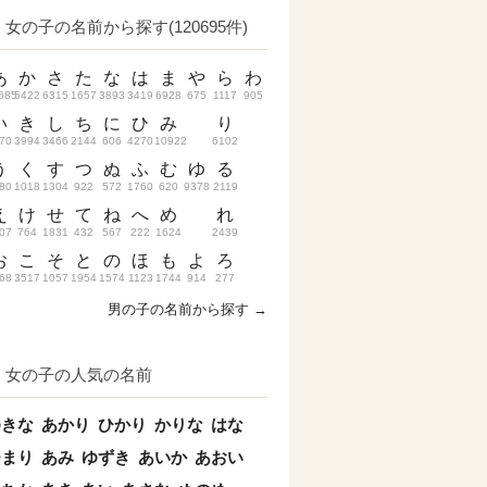
女の子の名前から探す(120695件)
あ
か
さ
た
な
は
ま
や
ら
わ
685
5422
6315
1657
3893
3419
6928
675
1117
905
い
き
し
ち
に
ひ
み
り
70
3994
3466
2144
606
4270
10922
6102
う
く
す
つ
ぬ
ふ
む
ゆ
る
80
1018
1304
922
572
1760
620
9378
2119
え
け
せ
て
ね
へ
め
れ
07
764
1831
432
567
222
1624
2439
お
こ
そ
と
の
ほ
も
よ
ろ
68
3517
1057
1954
1574
1123
1744
914
277
男の子の名前から探す →
女の子の人気の名前
ゆきな
あかり
ひかり
かりな
はな
ひまり
あみ
ゆずき
あいか
あおい