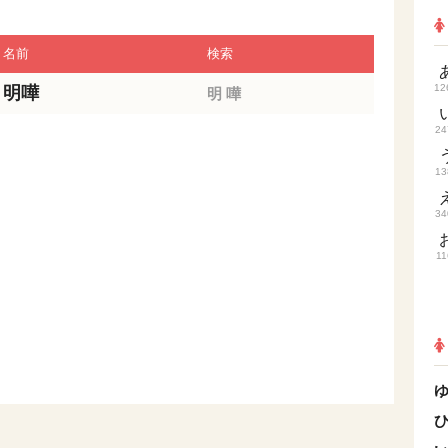
名前
検索
12
明嘩
明
嘩
24
13
34
11