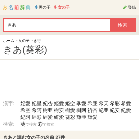
男の子
女の子
登録
ホーム
>
女の子
>
き行
きあ(葵彩)
漢字:
妃愛
妃星
妃杏
姫愛
姫空
季愛
希亜
希天
希彩
希愛
希空
希阿
樹亜
樹安
樹愛
樹阿
祈杏
紀亜
紀安
紀愛
紀阿
絆彩
絆愛
綺愛
葵彩
輝亜
輝愛
検索:
葵
彩
で検索
で検索
きあと読む女の子の名前 27件