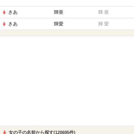
きあ
輝亜
輝
亜
きあ
輝愛
輝
愛
女の子の名前から探す(120695件)