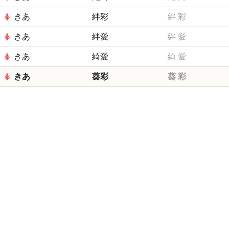
きあ
絆彩
絆
彩
きあ
絆愛
絆
愛
きあ
綺愛
綺
愛
きあ
葵彩
葵
彩