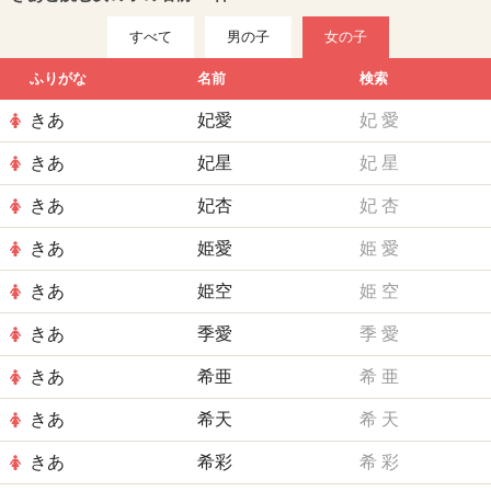
すべて
男の子
女の子
ふりがな
名前
検索
きあ
妃愛
妃
愛
きあ
妃星
妃
星
きあ
妃杏
妃
杏
きあ
姫愛
姫
愛
きあ
姫空
姫
空
きあ
季愛
季
愛
きあ
希亜
希
亜
きあ
希天
希
天
きあ
希彩
希
彩