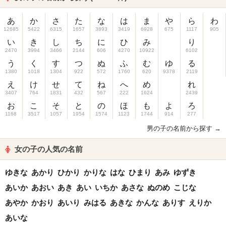
あ
か
さ
た
な
は
ま
や
ら
わ
12685
5422
6315
1657
3893
3419
6928
675
1117
905
い
き
し
ち
に
ひ
み
り
2470
3994
3466
2144
606
4270
10922
6102
う
く
す
つ
ぬ
ふ
む
ゆ
る
1380
1018
1304
922
572
1760
620
9378
2119
え
け
せ
て
ね
へ
め
れ
3407
764
1831
432
567
222
1624
2439
お
こ
そ
と
の
ほ
も
よ
ろ
1168
3517
1057
1954
1574
1123
1744
914
277
男の子の名前から探す →
女の子の人気の名前
ゆきな
あかり
ひかり
かりな
はな
ひまり
あみ
ゆずき
あいか
あおい
あき
あい
いちか
あさな
ぬのめ
こじな
あやか
かおり
あいり
みはる
あきな
かんな
ありす
えりか
あいな