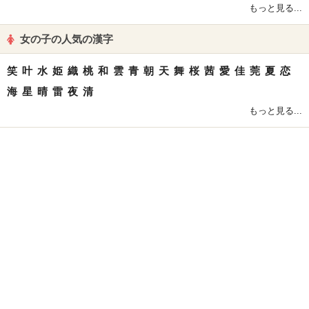
もっと見る...
女の子の人気の漢字
笑
叶
水
姫
織
桃
和
雲
青
朝
天
舞
桜
茜
愛
佳
莞
夏
恋
海
星
晴
雷
夜
清
もっと見る...