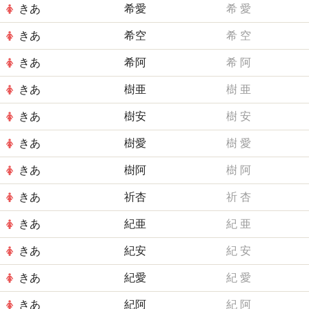
きあ
希愛
希
愛
きあ
希空
希
空
きあ
希阿
希
阿
きあ
樹亜
樹
亜
きあ
樹安
樹
安
きあ
樹愛
樹
愛
きあ
樹阿
樹
阿
きあ
祈杏
祈
杏
きあ
紀亜
紀
亜
きあ
紀安
紀
安
きあ
紀愛
紀
愛
きあ
紀阿
紀
阿