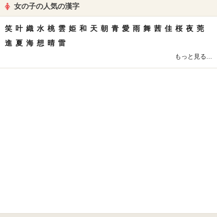
女の子の人気の漢字
笑
叶
織
水
桃
雲
姫
和
天
朝
青
愛
雨
舞
茜
佳
桜
夜
莞
進
夏
海
想
晴
雷
もっと見る...