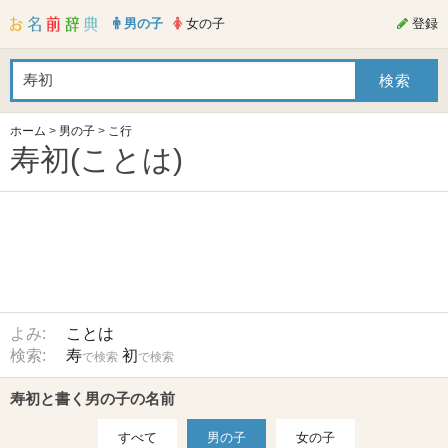
男の子
女の子
登録
ホーム
>
男の子
>
こ行
寿初(ことは)
よみ:
ことは
検索:
寿
初
で検索
で検索
寿初と書く男の子の名前
すべて
男の子
女の子