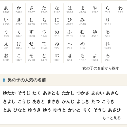
あ
か
さ
た
な
は
ま
や
ら
わ
7497
5684
2867
7745
2165
3084
4166
1295
747
372
い
き
し
ち
に
ひ
み
り
2150
4295
6279
1226
243
4615
4048
3141
う
く
す
つ
ぬ
ふ
む
ゆ
る
453
1046
1108
1147
210
2105
800
4515
562
え
け
せ
て
ね
へ
め
れ
931
1859
1814
1546
222
261
306
1449
お
こ
そ
と
の
ほ
も
よ
ろ
1305
2826
2710
4476
2008
654
1567
2684
240
女の子の名前から探す →
男の子の人気の名前
ゆたか
そうじ
たく
あきとも
たかし
つかさ
あおい
あきら
きよし
こうじ
あきと
まさき
かんじ
よしき
たつ
こうき
とあ
ひなと
ゆうき
ゆう
ゆうと
かいと
りく
そうし
あさひ
もっと見る...