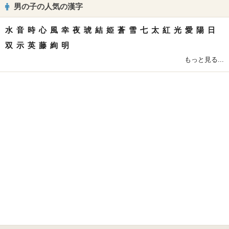
男の子の人気の漢字
水
音
時
心
風
幸
夜
琥
結
姫
蒼
雪
七
太
紅
光
愛
陽
日
双
示
英
藤
絢
明
もっと見る...