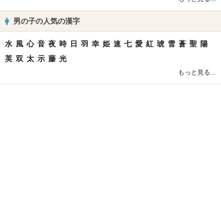
男の子の人気の漢字
水
風
心
音
夜
時
日
羽
幸
姫
速
七
愛
紅
琥
雪
蒼
聖
陽
英
双
太
示
藤
光
もっと見る...