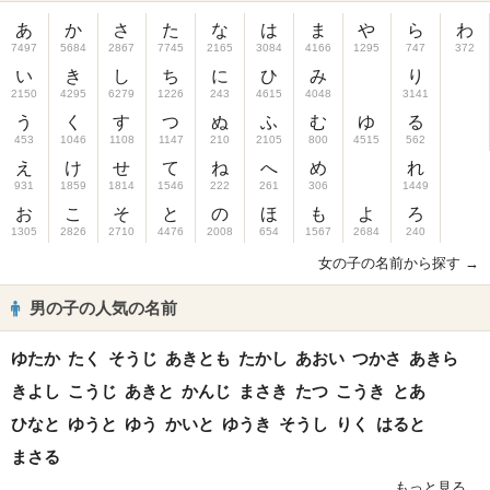
あ
か
さ
た
な
は
ま
や
ら
わ
7497
5684
2867
7745
2165
3084
4166
1295
747
372
い
き
し
ち
に
ひ
み
り
2150
4295
6279
1226
243
4615
4048
3141
う
く
す
つ
ぬ
ふ
む
ゆ
る
453
1046
1108
1147
210
2105
800
4515
562
え
け
せ
て
ね
へ
め
れ
931
1859
1814
1546
222
261
306
1449
お
こ
そ
と
の
ほ
も
よ
ろ
1305
2826
2710
4476
2008
654
1567
2684
240
女の子の名前から探す →
男の子の人気の名前
ゆたか
たく
そうじ
あきとも
たかし
あおい
つかさ
あきら
きよし
こうじ
あきと
かんじ
まさき
たつ
こうき
とあ
ひなと
ゆうと
ゆう
かいと
ゆうき
そうし
りく
はると
まさる
もっと見る...