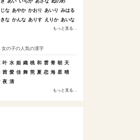
あき
あい
いちか
あさな
ぬのめ
こじな
あやか
かおり
あいり
みはる
あきな
かんな
ありす
えりか
あいな
もっと見る...
女の子の人気の漢字
笑
叶
水
姫
織
桃
和
雲
青
朝
天
桜
茜
愛
佳
舞
莞
夏
恋
海
星
晴
雷
夜
清
もっと見る...