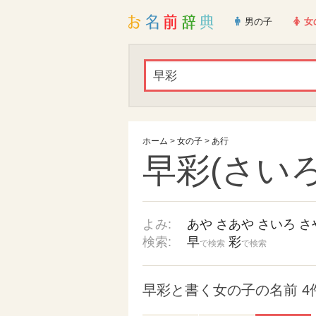
男の子
女
ホーム
>
女の子
>
あ行
早彩(さいろ
よみ:
あや
さあや
さいろ
さ
検索:
早
彩
で検索
で検索
早彩と書く女の子の名前 4